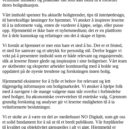
deres boligsituasjon.
Vårt innhold spenner fra aktuelle boligtrender, tips til interiørdesign,
til bærekraftige løsninger for hjemmet. Vi ønsker å inspirere leserne
til å ta informerte valg, enten de vurderer å kjøpe, selge, eller pusse
opp. Hjemmetid er ikke bare et nyhetsmedium; det er en plattform
for å dele kunnskap og erfaringer om det å skape et hjem.
Vi forstår at hjemmet er mer enn bare et sted å bo. Det er et fristed,
et sted for samvær og et uttrykk for personlig stil. Derfor legger vi
vekt på å presentere innhold som er både relevant og engasjerende,
slik at leserne finner glede og inspirasjon i sine boligreiser. Vårt team
av skribenter og eksperter arbeider kontinuerlig med å holde seg
oppdatert på de nyeste trendene og forskningen innen bolig.
Hjemmetid eksisterer for å fylle et behov for relevant og lett
tilgjengelig informasjon om boligmarkedet. Vi ønsker å hjelpe folk
med å navigere i de mange valgene man står overfor i forbindelse
med boliger, fra økonomiske overveielser til estetiske valg. Gjennom
grundig forskning og analyser gir vi leserne muligheten til å ta
velinformerte beslutninger.
Vi er stolte av å være en del av mediehuset NO Digitalt, som gir oss
et solid fundament for å nå ut til et bredt publikum. Vår forpliktelse
til kvalitet og objektivitet gjenspeiles i alt vi gjør. Hjemmetid er