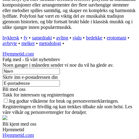
komposisjoner eller arrangementer der flere uavhengige stemmer
eller melodier spilles samtidig, og skaper en kompleks og harmonisk
lydflate. Polyfoni har vært en viktig del av musikalsk tradisjon
gjennom historien, og blir fortsatt brukt både i klassisk musikk og i
ulike sjangre innen populærmusikk.
hyklersk
•
fy
•
samedrakt
•
avling
•
sjalu
•
bedekke
•
erotomani
•
avbryte
•
melker
•
metodologi
•
Hjemmetid.com
Følg med - få vårt nyhetsbrev
Noen ganger i måneden sender vi noe du vil ha glede av.
Skriv inn e-postadressen din
Bli med oss
Takk for interessen og registreringen
Jeg godtar vilkårene for bruk og personvernerklæringen.
Registreringen er frivillig og kan trekkes tilbake når som helst. Les
våre vilkår og personvernregler for detaljer.
Bli kjent med oss
Hjemmetid
Hjemmetid.com