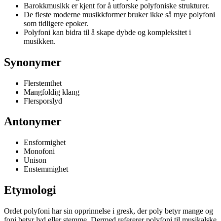
Barokkmusikk er kjent for å utforske polyfoniske strukturer.
De fleste moderne musikkformer bruker ikke så mye polyfoni
som tidligere epoker.
Polyfoni kan bidra til å skape dybde og kompleksitet i
musikken.
Synonymer
Flerstemthet
Mangfoldig klang
Flersporslyd
Antonymer
Ensformighet
Monofoni
Unison
Enstemmighet
Etymologi
Ordet polyfoni har sin opprinnelse i gresk, der poly betyr mange og
foni betyr lyd eller stemme. Dermed refererer polyfoni til musikalske