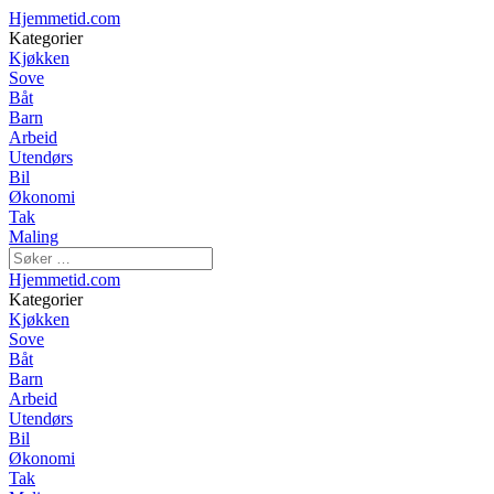
Hjemmetid.com
Kategorier
Kjøkken
Sove
Båt
Barn
Arbeid
Utendørs
Bil
Økonomi
Tak
Maling
Hjemmetid.com
Kategorier
Kjøkken
Sove
Båt
Barn
Arbeid
Utendørs
Bil
Økonomi
Tak