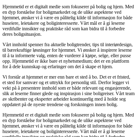
Hjemmetid er et digitalt medie som fokuserer på bolig og hjem. Med
en dyp forståelse for boligmarkedet og de ulike aspektene ved
hjemmet, ønsker vi å være en pålitelig kilde til informasjon for både
huseiere, leietakere og boliginteresserte. Vårt mål er å gi leserne
verdifulle innsikter og praktiske råd som kan bidra til å forbedre
deres boligsituasjon.
Vårt innhold spenner fra aktuelle boligtrender, tips til interiørdesign,
til bærekraftige løsninger for hjemmet. Vi ønsker å inspirere leserne
til å ta informerte valg, enten de vurderer å kjøpe, selge, eller pusse
opp. Hjemmetid er ikke bare et nyhetsmedium; det er en plattform
for å dele kunnskap og erfaringer om det å skape et hjem.
Vi forstår at hjemmet er mer enn bare et sted å bo. Det er et fristed,
et sted for samvær og et uttrykk for personlig stil. Derfor legger vi
vekt på å presentere innhold som er både relevant og engasjerende,
slik at leserne finner glede og inspirasjon i sine boligreiser. Vårt team
av skribenter og eksperter arbeider kontinuerlig med å holde seg
oppdatert på de nyeste trendene og forskningen innen bolig.
Hjemmetid er et digitalt medie som fokuserer på bolig og hjem. Med
en dyp forståelse for boligmarkedet og de ulike aspektene ved
hjemmet, ønsker vi å være en pålitelig kilde til informasjon for både
huseiere, leietakere og boliginteresserte. Vårt mål er å gi leserne
verdifulle innsikter og praktiske råd som kan bidra til å forbedre