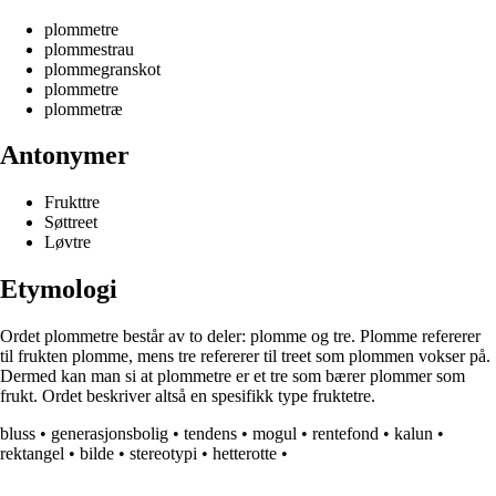
plommetre
plommestrau
plommegranskot
plommetre
plommetræ
Antonymer
Frukttre
Søttreet
Løvtre
Etymologi
Ordet plommetre består av to deler: plomme og tre. Plomme refererer
til frukten plomme, mens tre refererer til treet som plommen vokser på.
Dermed kan man si at plommetre er et tre som bærer plommer som
frukt. Ordet beskriver altså en spesifikk type fruktetre.
bluss
•
generasjonsbolig
•
tendens
•
mogul
•
rentefond
•
kalun
•
rektangel
•
bilde
•
stereotypi
•
hetterotte
•