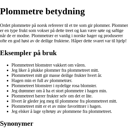
Plommetre betydning
Ordet plommetre på norsk refererer til et tre som gir plommer. Plommer
er en type frukt som vokser på dette treet og kan være søte og saftige
når de er modne. Plommetrær er vanlig i norske hager og produserer
ofte en god høst av de deilige fruktene. Håper dette svaret var til hjelp!
Eksempler på bruk
Plommetreet blomstrer vakkert om våren.
Jeg liker å plukke plommer fra plommetreet mitt.
Plommetreet mitt gir masse deilige frukter hvert år.
Hagen min er full av plommetrær.
Plommetreet blomstrer i nydelige rosa blomster.
Jeg drømmer om å ha et stort plommetre i hagen min.
Plommetreet bærer frukter selv om det er lite.
Hvert år gleder jeg meg til plommene fra plommetreet mitt.
Plommetreet mitt er et av mine favorittrær i hagen.
Jeg elsker å lage syltetøy av plommene fra plommetreet.
Synonymer