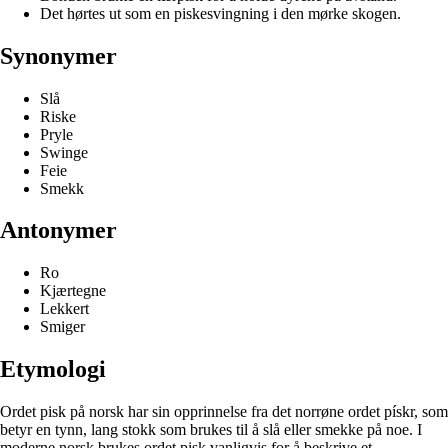
Det hørtes ut som en piskesvingning i den mørke skogen.
Synonymer
Slå
Riske
Pryle
Swinge
Feie
Smekk
Antonymer
Ro
Kjærtegne
Lekkert
Smiger
Etymologi
Ordet pisk på norsk har sin opprinnelse fra det norrøne ordet pískr, som
betyr en tynn, lang stokk som brukes til å slå eller smekke på noe. I
moderne norsk brukes ordet pisk vanligvis for å beskrive et