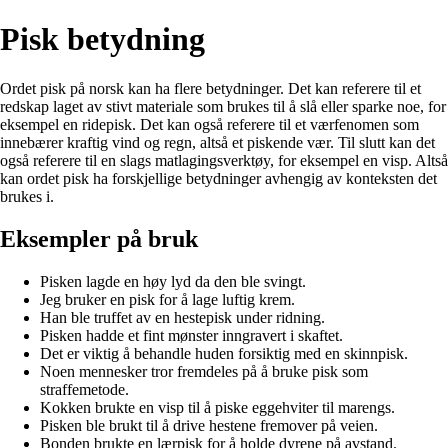
Pisk betydning
Ordet pisk på norsk kan ha flere betydninger. Det kan referere til et
redskap laget av stivt materiale som brukes til å slå eller sparke noe, for
eksempel en ridepisk. Det kan også referere til et værfenomen som
innebærer kraftig vind og regn, altså et piskende vær. Til slutt kan det
også referere til en slags matlagingsverktøy, for eksempel en visp. Altså
kan ordet pisk ha forskjellige betydninger avhengig av konteksten det
brukes i.
Eksempler på bruk
Pisken lagde en høy lyd da den ble svingt.
Jeg bruker en pisk for å lage luftig krem.
Han ble truffet av en hestepisk under ridning.
Pisken hadde et fint mønster inngravert i skaftet.
Det er viktig å behandle huden forsiktig med en skinnpisk.
Noen mennesker tror fremdeles på å bruke pisk som
straffemetode.
Kokken brukte en visp til å piske eggehviter til marengs.
Pisken ble brukt til å drive hestene fremover på veien.
Bonden brukte en lærpisk for å holde dyrene på avstand.