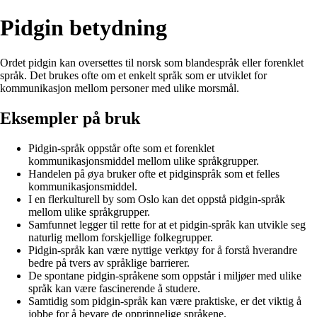
Pidgin betydning
Ordet pidgin kan oversettes til norsk som blandespråk eller forenklet
språk. Det brukes ofte om et enkelt språk som er utviklet for
kommunikasjon mellom personer med ulike morsmål.
Eksempler på bruk
Pidgin-språk oppstår ofte som et forenklet
kommunikasjonsmiddel mellom ulike språkgrupper.
Handelen på øya bruker ofte et pidginspråk som et felles
kommunikasjonsmiddel.
I en flerkulturell by som Oslo kan det oppstå pidgin-språk
mellom ulike språkgrupper.
Samfunnet legger til rette for at et pidgin-språk kan utvikle seg
naturlig mellom forskjellige folkegrupper.
Pidgin-språk kan være nyttige verktøy for å forstå hverandre
bedre på tvers av språklige barrierer.
De spontane pidgin-språkene som oppstår i miljøer med ulike
språk kan være fascinerende å studere.
Samtidig som pidgin-språk kan være praktiske, er det viktig å
jobbe for å bevare de opprinnelige språkene.