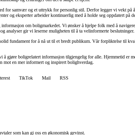
 sted for samvær og et uttrykk for personlig stil. Derfor legger vi vekt p
ibenter og eksperter arbeider kontinuerlig med å holde seg oppdatert på 
elig informasjon om boligmarkedet. Vi ønsker å hjelpe folk med å naviger
 analyser gir vi leserne muligheten til å ta velinformerte beslutninger.
id fundament for å nå ut til et bredt publikum. Vår forpliktelse til kvalit
 å gjøre boligrelatert informasjon tilgjengelig for alle. Hjemmetid er mer
sen mot en mer informert og inspirert bolighverdag.
terest
TikTok
Mail
RSS
savtaler som kan gi oss en økonomisk gevinst.