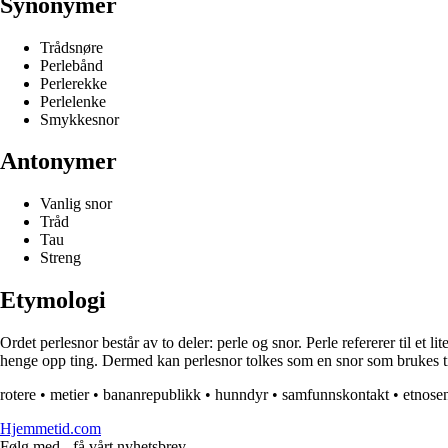
Synonymer
Trådsnøre
Perlebånd
Perlerekke
Perlelenke
Smykkesnor
Antonymer
Vanlig snor
Tråd
Tau
Streng
Etymologi
Ordet perlesnor består av to deler: perle og snor. Perle refererer til et l
henge opp ting. Dermed kan perlesnor tolkes som en snor som brukes til 
rotere
•
metier
•
bananrepublikk
•
hunndyr
•
samfunnskontakt
•
etnose
Hjemmetid.com
Følg med - få vårt nyhetsbrev