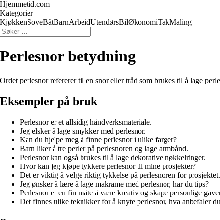
Hjemmetid.com
Kategorier
Kjøkken
Sove
Båt
Barn
Arbeid
Utendørs
Bil
Økonomi
Tak
Maling
Perlesnor betydning
Ordet perlesnor refererer til en snor eller tråd som brukes til å lage p
Eksempler på bruk
Perlesnor er et allsidig håndverksmateriale.
Jeg elsker å lage smykker med perlesnor.
Kan du hjelpe meg å finne perlesnor i ulike farger?
Barn liker å tre perler på perlesnoren og lage armbånd.
Perlesnor kan også brukes til å lage dekorative nøkkelringer.
Hvor kan jeg kjøpe tykkere perlesnor til mine prosjekter?
Det er viktig å velge riktig tykkelse på perlesnoren for prosjektet.
Jeg ønsker å lære å lage makrame med perlesnor, har du tips?
Perlesnor er en fin måte å være kreativ og skape personlige gaver
Det finnes ulike teknikker for å knyte perlesnor, hva anbefaler d