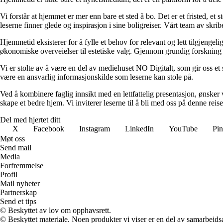
Vi forstår at hjemmet er mer enn bare et sted å bo. Det er et fristed, et
leserne finner glede og inspirasjon i sine boligreiser. Vårt team av skr
Hjemmetid eksisterer for å fylle et behov for relevant og lett tilgjeng
økonomiske overveielser til estetiske valg. Gjennom grundig forskning og
Vi er stolte av å være en del av mediehuset NO Digitalt, som gir oss et sol
være en ansvarlig informasjonskilde som leserne kan stole på.
Ved å kombinere faglig innsikt med en lettfattelig presentasjon, ønsker vi
skape et bedre hjem. Vi inviterer leserne til å bli med oss på denne rei
Del med hjertet ditt
X
Facebook
Instagram
LinkedIn
YouTube
Pin
Møt oss
Send mail
Media
Forfremmelse
Profil
Mail nyheter
Partnerskap
Send et tips
© Beskyttet av lov om opphavsrett.
© Beskyttet materiale. Noen produkter vi viser er en del av samarbeid