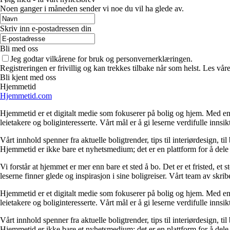
Noen ganger i måneden sender vi noe du vil ha glede av.
Skriv inn e-postadressen din
Bli med oss
Jeg godtar vilkårene for bruk og personvernerklæringen.
Registreringen er frivillig og kan trekkes tilbake når som helst. Les våre
Bli kjent med oss
Hjemmetid
Hjemmetid.com
Hjemmetid er et digitalt medie som fokuserer på bolig og hjem. Med en d
leietakere og boliginteresserte. Vårt mål er å gi leserne verdifulle innsi
Vårt innhold spenner fra aktuelle boligtrender, tips til interiørdesign, t
Hjemmetid er ikke bare et nyhetsmedium; det er en plattform for å dele
Vi forstår at hjemmet er mer enn bare et sted å bo. Det er et fristed, et
leserne finner glede og inspirasjon i sine boligreiser. Vårt team av skr
Hjemmetid er et digitalt medie som fokuserer på bolig og hjem. Med en d
leietakere og boliginteresserte. Vårt mål er å gi leserne verdifulle innsi
Vårt innhold spenner fra aktuelle boligtrender, tips til interiørdesign, t
Hjemmetid er ikke bare et nyhetsmedium; det er en plattform for å dele