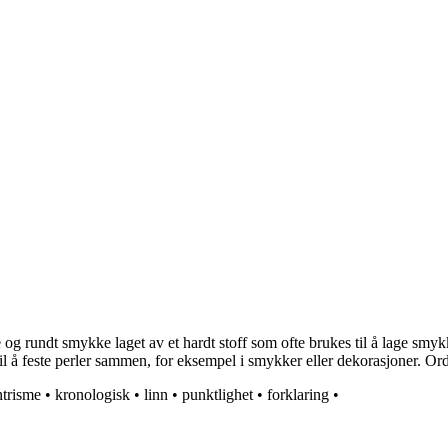
ite og rundt smykke laget av et hardt stoff som ofte brukes til å lage smykk
å feste perler sammen, for eksempel i smykker eller dekorasjoner. Ordet 
ntrisme
•
kronologisk
•
linn
•
punktlighet
•
forklaring
•