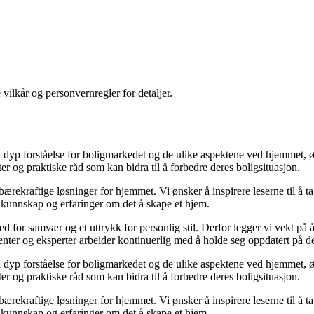
 vilkår og personvernregler for detaljer.
yp forståelse for boligmarkedet og de ulike aspektene ved hjemmet, ønsk
kter og praktiske råd som kan bidra til å forbedre deres boligsituasjon.
il bærekraftige løsninger for hjemmet. Vi ønsker å inspirere leserne til å 
 kunnskap og erfaringer om det å skape et hjem.
 sted for samvær og et uttrykk for personlig stil. Derfor legger vi vekt p
ibenter og eksperter arbeider kontinuerlig med å holde seg oppdatert på 
yp forståelse for boligmarkedet og de ulike aspektene ved hjemmet, ønsk
kter og praktiske råd som kan bidra til å forbedre deres boligsituasjon.
il bærekraftige løsninger for hjemmet. Vi ønsker å inspirere leserne til å 
 kunnskap og erfaringer om det å skape et hjem.