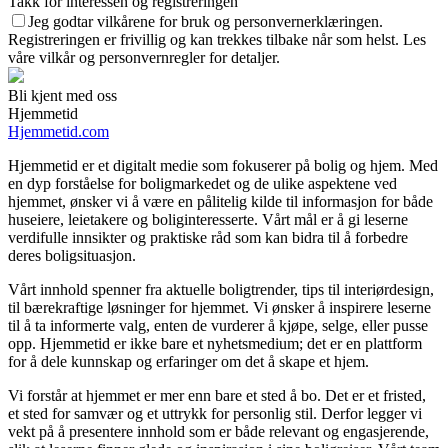
Takk for interessen og registreringen
Jeg godtar vilkårene for bruk og personvernerklæringen.
Registreringen er frivillig og kan trekkes tilbake når som helst. Les
våre vilkår og personvernregler for detaljer.
Bli kjent med oss
Hjemmetid
Hjemmetid.com
Hjemmetid er et digitalt medie som fokuserer på bolig og hjem. Med
en dyp forståelse for boligmarkedet og de ulike aspektene ved
hjemmet, ønsker vi å være en pålitelig kilde til informasjon for både
huseiere, leietakere og boliginteresserte. Vårt mål er å gi leserne
verdifulle innsikter og praktiske råd som kan bidra til å forbedre
deres boligsituasjon.
Vårt innhold spenner fra aktuelle boligtrender, tips til interiørdesign,
til bærekraftige løsninger for hjemmet. Vi ønsker å inspirere leserne
til å ta informerte valg, enten de vurderer å kjøpe, selge, eller pusse
opp. Hjemmetid er ikke bare et nyhetsmedium; det er en plattform
for å dele kunnskap og erfaringer om det å skape et hjem.
Vi forstår at hjemmet er mer enn bare et sted å bo. Det er et fristed,
et sted for samvær og et uttrykk for personlig stil. Derfor legger vi
vekt på å presentere innhold som er både relevant og engasjerende,