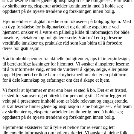
slik at leserne finner glede og inspirasjon i sine boligreiser. Vårt team
av skribenter og eksperter arbeider kontinuerlig med å holde seg
oppdatert på de nyeste trendene og forskningen innen bolig.
Hjemmetid er et digitalt medie som fokuserer på bolig og hjem. Med
en dyp forståelse for boligmarkedet og de ulike aspektene ved
hjemmet, ønsker vi å være en pålitelig kilde til informasjon for både
huseiere, leietakere og boliginteresserte. Vårt mål er å gi leserne
verdifulle innsikter og praktiske råd som kan bidra til å forbedre
deres boligsituasjon.
Vårt innhold spenner fra aktuelle boligtrender, tips til interiørdesign,
til bærekraftige løsninger for hjemmet. Vi ønsker å inspirere leserne
til å ta informerte valg, enten de vurderer å kjøpe, selge, eller pusse
opp. Hjemmetid er ikke bare et nyhetsmedium; det er en plattform
for å dele kunnskap og erfaringer om det å skape et hjem.
Vi forstår at hjemmet er mer enn bare et sted å bo. Det er et fristed,
et sted for samvær og et uttrykk for personlig stil. Derfor legger vi
vekt på å presentere innhold som er både relevant og engasjerende,
slik at leserne finner glede og inspirasjon i sine boligreiser. Vårt team
av skribenter og eksperter arbeider kontinuerlig med å holde seg
oppdatert på de nyeste trendene og forskningen innen bolig.
Hjemmetid eksisterer for å fylle et behov for relevant og lett
tilgjengelig informasjon om boligmarkedet. Vi ønsker å hjelpe folk