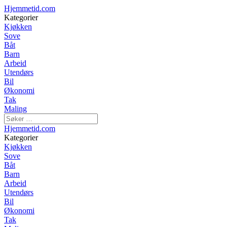
Hjemmetid.com
Kategorier
Kjøkken
Sove
Båt
Barn
Arbeid
Utendørs
Bil
Økonomi
Tak
Maling
Hjemmetid.com
Kategorier
Kjøkken
Sove
Båt
Barn
Arbeid
Utendørs
Bil
Økonomi
Tak