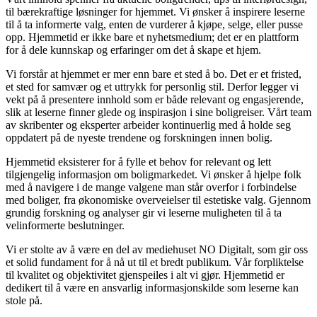
til bærekraftige løsninger for hjemmet. Vi ønsker å inspirere leserne
til å ta informerte valg, enten de vurderer å kjøpe, selge, eller pusse
opp. Hjemmetid er ikke bare et nyhetsmedium; det er en plattform
for å dele kunnskap og erfaringer om det å skape et hjem.
Vi forstår at hjemmet er mer enn bare et sted å bo. Det er et fristed,
et sted for samvær og et uttrykk for personlig stil. Derfor legger vi
vekt på å presentere innhold som er både relevant og engasjerende,
slik at leserne finner glede og inspirasjon i sine boligreiser. Vårt team
av skribenter og eksperter arbeider kontinuerlig med å holde seg
oppdatert på de nyeste trendene og forskningen innen bolig.
Hjemmetid eksisterer for å fylle et behov for relevant og lett
tilgjengelig informasjon om boligmarkedet. Vi ønsker å hjelpe folk
med å navigere i de mange valgene man står overfor i forbindelse
med boliger, fra økonomiske overveielser til estetiske valg. Gjennom
grundig forskning og analyser gir vi leserne muligheten til å ta
velinformerte beslutninger.
Vi er stolte av å være en del av mediehuset NO Digitalt, som gir oss
et solid fundament for å nå ut til et bredt publikum. Vår forpliktelse
til kvalitet og objektivitet gjenspeiles i alt vi gjør. Hjemmetid er
dedikert til å være en ansvarlig informasjonskilde som leserne kan
stole på.