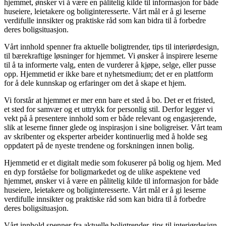
hjemmet, ønsker vi å være en pålitelig kilde til informasjon for både
huseiere, leietakere og boliginteresserte. Vårt mål er å gi leserne
verdifulle innsikter og praktiske råd som kan bidra til å forbedre
deres boligsituasjon.
Vårt innhold spenner fra aktuelle boligtrender, tips til interiørdesign,
til bærekraftige løsninger for hjemmet. Vi ønsker å inspirere leserne
til å ta informerte valg, enten de vurderer å kjøpe, selge, eller pusse
opp. Hjemmetid er ikke bare et nyhetsmedium; det er en plattform
for å dele kunnskap og erfaringer om det å skape et hjem.
Vi forstår at hjemmet er mer enn bare et sted å bo. Det er et fristed,
et sted for samvær og et uttrykk for personlig stil. Derfor legger vi
vekt på å presentere innhold som er både relevant og engasjerende,
slik at leserne finner glede og inspirasjon i sine boligreiser. Vårt team
av skribenter og eksperter arbeider kontinuerlig med å holde seg
oppdatert på de nyeste trendene og forskningen innen bolig.
Hjemmetid er et digitalt medie som fokuserer på bolig og hjem. Med
en dyp forståelse for boligmarkedet og de ulike aspektene ved
hjemmet, ønsker vi å være en pålitelig kilde til informasjon for både
huseiere, leietakere og boliginteresserte. Vårt mål er å gi leserne
verdifulle innsikter og praktiske råd som kan bidra til å forbedre
deres boligsituasjon.
Vårt innhold spenner fra aktuelle boligtrender, tips til interiørdesign,