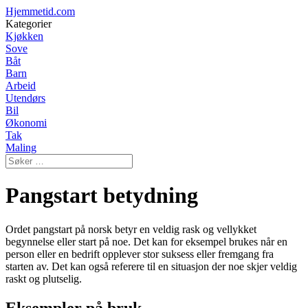
Hjemmetid.com
Kategorier
Kjøkken
Sove
Båt
Barn
Arbeid
Utendørs
Bil
Økonomi
Tak
Maling
Pangstart betydning
Ordet pangstart på norsk betyr en veldig rask og vellykket
begynnelse eller start på noe. Det kan for eksempel brukes når en
person eller en bedrift opplever stor suksess eller fremgang fra
starten av. Det kan også referere til en situasjon der noe skjer veldig
raskt og plutselig.
Eksempler på bruk