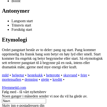
Boost
Antonymer
Langsom start
Trinnvis start
Forsiktig start
Etymologi
Ordet pangstart består av to deler: pang og start. Pang kommer
opprinnelig fra fransk bang som betyr en høy lyd eller smell. Start
kommer fra engelsk og betyr begynnelse eller start. Så etymologisk
sett refererer pangstart til å begynne på en rask, intens eller
dramatisk måte, gjerne med mye energi eller kraft.
mild
•
helgetur
•
hestekukk
•
hetterotte
•
skuvrand
•
feire
•
mortensaften
•
demning
•
gjette
•
kreditt
•
Hjemmetid.com
Følg med - få vårt nyhetsbrev
Noen ganger i måneden sender vi noe du vil ha glede av.
Skriv inn e-postadressen din