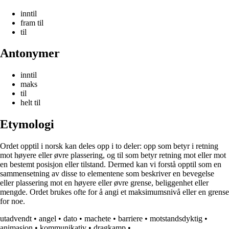
inntil
fram til
til
Antonymer
inntil
maks
til
helt til
Etymologi
Ordet opptil i norsk kan deles opp i to deler: opp som betyr i retning
mot høyere eller øvre plassering, og til som betyr retning mot eller mot
en bestemt posisjon eller tilstand. Dermed kan vi forstå opptil som en
sammensetning av disse to elementene som beskriver en bevegelse
eller plassering mot en høyere eller øvre grense, beliggenhet eller
mengde. Ordet brukes ofte for å angi et maksimumsnivå eller en grense
for noe.
utadvendt
•
angel
•
dato
•
machete
•
barriere
•
motstandsdyktig
•
animasjon
•
kommunikativ
•
dragkamp
•