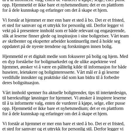
opp. Hjemmetid er ikke bare et nyhetsmedium; det er en plattform
for å dele kunnskap og erfaringer om det å skape et hjem.
Vi forstår at hjemmet er mer enn bare et sted å bo. Det er et fristed,
et sted for samvær og et uttrykk for personlig stil. Derfor legger vi
vekt på å presentere innhold som er både relevant og engasjerende,
slik at leserne finner glede og inspirasjon i sine boligreiser. Vårt team
av skribenter og eksperter arbeider kontinuerlig med å holde seg
oppdatert på de nyeste trendene og forskningen innen bolig.
Hjemmetid er et digitalt medie som fokuserer på bolig og hjem. Med
en dyp forståelse for boligmarkedet og de ulike aspektene ved
hjemmet, ønsker vi å være en pålitelig kilde til informasjon for både
huseiere, leietakere og boliginteresserte. Vårt mål er å gi leserne
verdifulle innsikter og praktiske råd som kan bidra til å forbedre
deres boligsituasjon.
Vårt innhold spenner fra aktuelle boligtrender, tips til interiørdesign,
til bærekraftige løsninger for hjemmet. Vi ønsker å inspirere leserne
til å ta informerte valg, enten de vurderer å kjøpe, selge, eller pusse
opp. Hjemmetid er ikke bare et nyhetsmedium; det er en plattform
for å dele kunnskap og erfaringer om det å skape et hjem.
Vi forstår at hjemmet er mer enn bare et sted å bo. Det er et fristed,
et sted for samvær og et uttrykk for personlig stil. Derfor legger vi