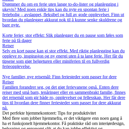
Drømmer du om en ferie uten lange to-do-lister og planlegging i
ukevis? Med noen enkle tips kan du nyte en spontan ferie i
feriebolig – avslappet, fleksibel og full av gode opplevelser. Finn ut
hvordan du planlegger akkurat nok til å kunne senke skuldrene og
bare nyte.
Korte ferier, stor effekt: Slik planlegger du en pause som føles som
ferie på få dager
Reiser
Selv en kort pause kan gi stor effekt. Med riktig planlegging kan du
oppleve ro, inspirasjon og ny energi uten å ta lang ferie. Her får du
tipsene som gjør helgeturen eller miniferien til en fullverdig
ferieopplevelse.
Nye familier, nye reisemål: Finn feriesteder som passer for dere
Reiser
Familien forandrer seg, og det gjør ferievanene også. Enten dere
reiser med små barn, tenåringer eller en sammenbrakt familie, finnes
det reisemål som gir både ro, opplevelser og fellesskap. Her får dere
tips til hvordan dere finner feriesteder som passer for dere akkurat
nå.
Det perfekte hjemmekontoret: Tips for produktivitet
Med flere som jobber hjemmefra, er det viktigere enn noen gang å
ha et funksjonelt hjemmekontor. Få praktiske råd om interiørdesign,
belysning og ergonomi slik at du kan jobbe effektivt og