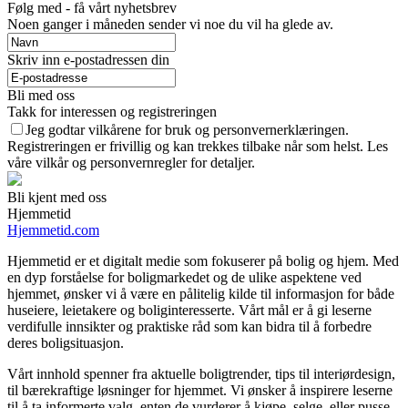
Følg med - få vårt nyhetsbrev
Noen ganger i måneden sender vi noe du vil ha glede av.
Skriv inn e-postadressen din
Bli med oss
Takk for interessen og registreringen
Jeg godtar vilkårene for bruk og personvernerklæringen.
Registreringen er frivillig og kan trekkes tilbake når som helst. Les
våre vilkår og personvernregler for detaljer.
Bli kjent med oss
Hjemmetid
Hjemmetid.com
Hjemmetid er et digitalt medie som fokuserer på bolig og hjem. Med
en dyp forståelse for boligmarkedet og de ulike aspektene ved
hjemmet, ønsker vi å være en pålitelig kilde til informasjon for både
huseiere, leietakere og boliginteresserte. Vårt mål er å gi leserne
verdifulle innsikter og praktiske råd som kan bidra til å forbedre
deres boligsituasjon.
Vårt innhold spenner fra aktuelle boligtrender, tips til interiørdesign,
til bærekraftige løsninger for hjemmet. Vi ønsker å inspirere leserne
til å ta informerte valg, enten de vurderer å kjøpe, selge, eller pusse