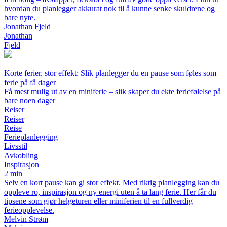
hvordan du planlegger akkurat nok til å kunne senke skuldrene og
bare nyte.
Jonathan Fjeld
Jonathan
Fjeld
Korte ferier, stor effekt: Slik planlegger du en pause som føles som
ferie på få dager
Få mest mulig ut av en miniferie – slik skaper du ekte feriefølelse på
bare noen dager
Reiser
Reiser
Reise
Ferieplanlegging
Livsstil
Avkobling
Inspirasjon
2 min
Selv en kort pause kan gi stor effekt. Med riktig planlegging kan du
oppleve ro, inspirasjon og ny energi uten å ta lang ferie. Her får du
tipsene som gjør helgeturen eller miniferien til en fullverdig
ferieopplevelse.
Melvin Strøm