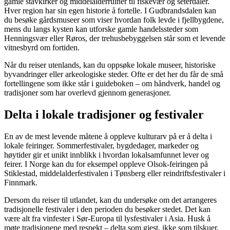
gamle stavkirker og middelalderruiner til fiskevær og seterdaler.
Hver region har sin egen historie å fortelle. I Gudbrandsdalen kan
du besøke gårdsmuseer som viser hvordan folk levde i fjellbygdene,
mens du langs kysten kan utforske gamle handelssteder som
Henningsvær eller Røros, der trehusbebyggelsen står som et levende
vitnesbyrd om fortiden.
Når du reiser utenlands, kan du oppsøke lokale museer, historiske
byvandringer eller arkeologiske steder. Ofte er det her du får de små
fortellingene som ikke står i guideboken – om håndverk, handel og
tradisjoner som har overlevd gjennom generasjoner.
Delta i lokale tradisjoner og festivaler
En av de mest levende måtene å oppleve kulturarv på er å delta i
lokale feiringer. Sommerfestivaler, bygdedager, markeder og
høytider gir et unikt innblikk i hvordan lokalsamfunnet lever og
feirer. I Norge kan du for eksempel oppleve Olsok-feiringen på
Stiklestad, middelalderfestivalen i Tønsberg eller reindriftsfestivaler i
Finnmark.
Dersom du reiser til utlandet, kan du undersøke om det arrangeres
tradisjonelle festivaler i den perioden du besøker stedet. Det kan
være alt fra vinfester i Sør-Europa til lysfestivaler i Asia. Husk å
møte tradisjonene med respekt – delta som gjest, ikke som tilskuer,