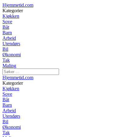
Hjemmetid.com
Kategorier
Kjøkken
Sove
Båt
Barn
Arbeid
Utendørs
Bil
Økonomi
Tak
Maling
Hjemmetid.com
Kategorier
Kjøkken
Sove
Båt
Barn
Arbeid
Utendørs
Bil
Økonomi
Tak