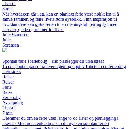
Livsstil
6 min
Når hverdagen går i ett, kan en planlagt ferie være nøkkelen til å
samle familien og feire livets store øyeblikk. Finn inspirasjon til
hvordan dere kan gjøre ferien til en meningsfull feiring fylt med
nærvær, glede og minner for livet.
Julie Sørensen
Julie
Sørensen
Spontan ferie i feriebolig – slik planlegger du uten stress
Ta en spontan pause fra hverdagen og opplev friheten i en feriebolig
uten stress
Reiser
Reiser
Ferie
Reise
Feriebolig
Avslapning
Livsstil
7 min
Drømmer du om en ferie uten lange to-do-lister og planlegging i
ukevis? Med noen enkle tips kan du nyte en spontan ferie i
feriebolig – avslappet, fleksibel og full av gode opplevelser. Finn ut