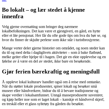
Bo lokalt – og lær stedet å kjenne
innenfra
Velg gjerne overnatting som bringer deg nærmere
lokalbefolkningen. Det kan være et gjestgiveri, en gård, en hytte
eller et lite pensjonat. Her får du ofte gode tips om hva du bør se, og
hvor du finner de skjulte perlene som ikke står i turistbrosjyrene.
Mange verter deler gjerne historier om området, og noen steder kan
du til og med delta i dagliglivets aktiviteter – som å bake flatbrød,
melke geiter eller hjelpe til i hagen. Det gir en ekte opplevelse og en
følelse av å være en del av stedet, ikke bare en besøkende.
Gjør ferien bærekraftig og meningsfull
Å oppleve lokal kulturarv handler også om å reise med omtanke.
Når du støtter lokale produsenter, spiser lokalt og besøker små
museer eller håndverkere, bidrar du til å bevare tradisjonene og
skape verdier i lokalsamfunnet. Unngå masseproduserte suvenirer,
og kjøp heller noe som er laget lokalt – kanskje et håndvevd skjerf,
en treskål eller et glass syltetøy fra gården du besøkte.