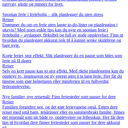
nærvær, glede og minner for livet.
Spontan ferie i feriebolig – slik planlegger du uten stress
Reiser
Drømmer du om en ferie uten lange to-do-lister og planlegging i
ukevis? Med noen enkle tips kan du nyte en spontan ferie i
feriebolig – avslappet, fleksibel og full av gode opplevelser. Finn ut
hvordan du planlegger akkurat nok til å kunne senke skuldrene og
bare nyte.
Korte ferier, stor effekt: Slik planlegger du en pause som føles som
ferie på få dager
Reiser
Selv en kort pause kan gi stor effekt. Med riktig planlegging kan du
oppleve ro, inspirasjon og ny energi uten å ta lang ferie. Her får du
tipsene som gjør helgeturen eller miniferien til en fullverdig
ferieopplevelse.
Nye familier, nye reisemål: Finn feriesteder som passer for dere
Reiser
Familien forandrer seg, og det gjør ferievanene også. Enten dere
reiser med små barn, tenåringer eller en sammenbrakt familie, finnes
det reisemål som gir både ro, opplevelser og fellesskap. Her får dere
tips til hvordan dere finner feriesteder som passer for dere akkurat
nå.