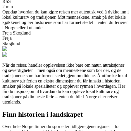
RSS
2 min
Oppdag hvordan du kan gjøre reisen mer autentisk ved å dykke inn i
lokal kulturarv og tradisjoner. Møt menneskene, smak på det lokale
kjøkkenet og lær historiene som har formet stedet – enten du ferierer
i Norge eller i utlandet.
Freja Skoglund
Freja
Skoglund
Når du reiser, handler opplevelsen ikke bare om natur, attraksjoner
og severdigheter – men også om menneskene som bor der, og de
tradisjonene som har formet stedet gjennom tidene. Å utforske lokal
kulturarv gir ferien en ekstra dimensjon: du får innsikt i historien,
smaker på lokale spesialiteter og opplever rytmen i hverdagen. Her
får du inspirasjon til hvordan du kan oppleve lokal kulturarv og
tradisjoner på din neste ferie – enten du blir i Norge eller reiser
utenlands.
Finn historien i landskapet
Over hele Norge finner du spor etter tidligere generasjoner – fra