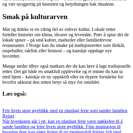
og vær nysgjerrig på historien og betydningen bak ritualene.
Smak på kulturarven
Mat og drikke er en viktig del av enhver kultur. Lokale retter
forteller historier om klima, råvarer og levemåte. Prøv å spise der de
lokale spiser – på små kafeer, markeder eller familiedrevne
restauranter. I Norge kan du smake på tradisjonsretter som fårikål,
raspeballer, rakfisk eller brunost – og kanskje oppdage nye
favoritter.
Mange steder tilbyr også matkurs der du kan lære å lage tradisjonelle
retter. Det gir både en smakfull opplevelse og et minne du kan ta
med hjem – kanskje en ny oppskrift eller en dypere forståelse for
hvorfor akkurat den retten betyr så mye for området.
Læs også:
Feir livets store øyeblikk med en planlagt ferie som samler familien
Reiser
Når hverdagen går i ett, kan en planlagt ferie være nøkkelen til å
samle familien og feire livets store øyeblikk. Finn inspirasjon til
hvordan dere kan gjøre ferien til en meningsfull feiring fylt med