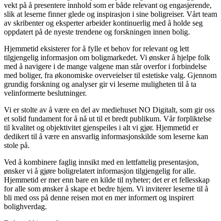
vekt på å presentere innhold som er både relevant og engasjerende,
slik at leserne finner glede og inspirasjon i sine boligreiser. Vårt team
av skribenter og eksperter arbeider kontinuerlig med å holde seg
oppdatert på de nyeste trendene og forskningen innen bolig.
Hjemmetid eksisterer for å fylle et behov for relevant og lett
tilgjengelig informasjon om boligmarkedet. Vi ønsker å hjelpe folk
med å navigere i de mange valgene man står overfor i forbindelse
med boliger, fra økonomiske overveielser til estetiske valg. Gjennom
grundig forskning og analyser gir vi leserne muligheten til å ta
velinformerte beslutninger.
Vi er stolte av å være en del av mediehuset NO Digitalt, som gir oss
et solid fundament for å nå ut til et bredt publikum. Vår forpliktelse
til kvalitet og objektivitet gjenspeiles i alt vi gjør. Hjemmetid er
dedikert til å være en ansvarlig informasjonskilde som leserne kan
stole på.
Ved å kombinere faglig innsikt med en lettfattelig presentasjon,
ønsker vi å gjøre boligrelatert informasjon tilgjengelig for alle.
Hjemmetid er mer enn bare en kilde til nyheter; det er et fellesskap
for alle som ønsker å skape et bedre hjem. Vi inviterer leserne til å
bli med oss på denne reisen mot en mer informert og inspirert
bolighverdag.