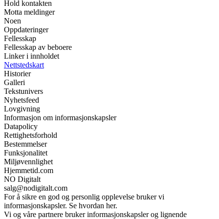
Hold kontakten
Motta meldinger
Noen
Oppdateringer
Fellesskap
Fellesskap av beboere
Linker i innholdet
Nettstedskart
Historier
Galleri
Tekstunivers
Nyhetsfeed
Lovgivning
Informasjon om informasjonskapsler
Datapolicy
Rettighetsforhold
Bestemmelser
Funksjonalitet
Miljøvennlighet
Hjemmetid.com
NO Digitalt
salg@nodigitalt.com
For å sikre en god og personlig opplevelse bruker vi
informasjonskapsler. Se hvordan her.
Vi og våre partnere bruker informasjonskapsler og lignende