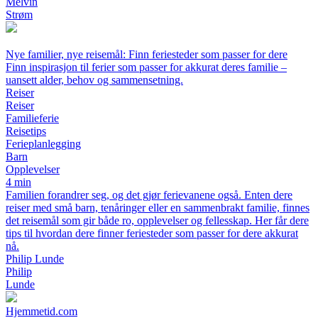
Melvin
Strøm
Nye familier, nye reisemål: Finn feriesteder som passer for dere
Finn inspirasjon til ferier som passer for akkurat deres familie –
uansett alder, behov og sammensetning.
Reiser
Reiser
Familieferie
Reisetips
Ferieplanlegging
Barn
Opplevelser
4 min
Familien forandrer seg, og det gjør ferievanene også. Enten dere
reiser med små barn, tenåringer eller en sammenbrakt familie, finnes
det reisemål som gir både ro, opplevelser og fellesskap. Her får dere
tips til hvordan dere finner feriesteder som passer for dere akkurat
nå.
Philip Lunde
Philip
Lunde
Hjemmetid.com