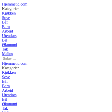
Hjemmetid.com
Kategorier
Kjøkken
Sove
Båt
Barn
Arbeid
Utendørs
Bil
Økonomi
Tak
Maling
Hjemmetid.com
Kategorier
Kjøkken
Sove
Båt
Barn
Arbeid
Utendørs
Bil
Økonomi
Tak