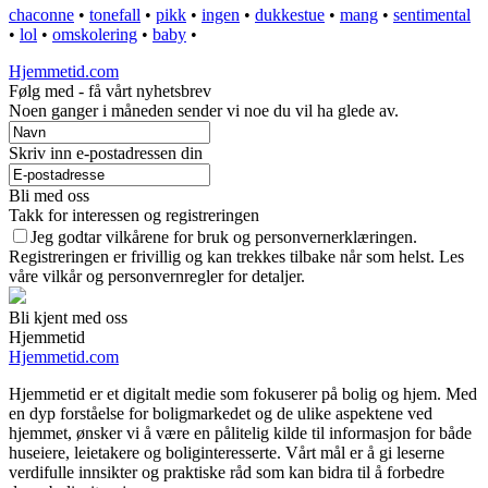
chaconne
•
tonefall
•
pikk
•
ingen
•
dukkestue
•
mang
•
sentimental
•
lol
•
omskolering
•
baby
•
Hjemmetid.com
Følg med - få vårt nyhetsbrev
Noen ganger i måneden sender vi noe du vil ha glede av.
Skriv inn e-postadressen din
Bli med oss
Takk for interessen og registreringen
Jeg godtar vilkårene for bruk og personvernerklæringen.
Registreringen er frivillig og kan trekkes tilbake når som helst. Les
våre vilkår og personvernregler for detaljer.
Bli kjent med oss
Hjemmetid
Hjemmetid.com
Hjemmetid er et digitalt medie som fokuserer på bolig og hjem. Med
en dyp forståelse for boligmarkedet og de ulike aspektene ved
hjemmet, ønsker vi å være en pålitelig kilde til informasjon for både
huseiere, leietakere og boliginteresserte. Vårt mål er å gi leserne
verdifulle innsikter og praktiske råd som kan bidra til å forbedre