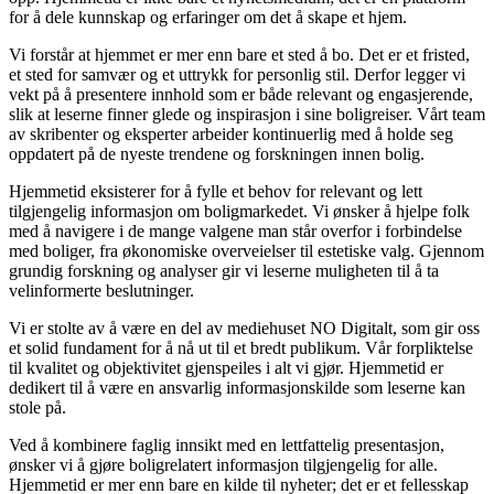
for å dele kunnskap og erfaringer om det å skape et hjem.
Vi forstår at hjemmet er mer enn bare et sted å bo. Det er et fristed,
et sted for samvær og et uttrykk for personlig stil. Derfor legger vi
vekt på å presentere innhold som er både relevant og engasjerende,
slik at leserne finner glede og inspirasjon i sine boligreiser. Vårt team
av skribenter og eksperter arbeider kontinuerlig med å holde seg
oppdatert på de nyeste trendene og forskningen innen bolig.
Hjemmetid eksisterer for å fylle et behov for relevant og lett
tilgjengelig informasjon om boligmarkedet. Vi ønsker å hjelpe folk
med å navigere i de mange valgene man står overfor i forbindelse
med boliger, fra økonomiske overveielser til estetiske valg. Gjennom
grundig forskning og analyser gir vi leserne muligheten til å ta
velinformerte beslutninger.
Vi er stolte av å være en del av mediehuset NO Digitalt, som gir oss
et solid fundament for å nå ut til et bredt publikum. Vår forpliktelse
til kvalitet og objektivitet gjenspeiles i alt vi gjør. Hjemmetid er
dedikert til å være en ansvarlig informasjonskilde som leserne kan
stole på.
Ved å kombinere faglig innsikt med en lettfattelig presentasjon,
ønsker vi å gjøre boligrelatert informasjon tilgjengelig for alle.
Hjemmetid er mer enn bare en kilde til nyheter; det er et fellesskap