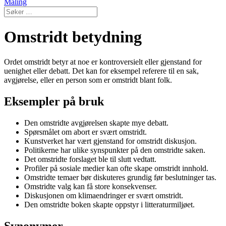
Maling
Omstridt betydning
Ordet omstridt betyr at noe er kontroversielt eller gjenstand for
uenighet eller debatt. Det kan for eksempel referere til en sak,
avgjørelse, eller en person som er omstridt blant folk.
Eksempler på bruk
Den omstridte avgjørelsen skapte mye debatt.
Spørsmålet om abort er svært omstridt.
Kunstverket har vært gjenstand for omstridt diskusjon.
Politikerne har ulike synspunkter på den omstridte saken.
Det omstridte forslaget ble til slutt vedtatt.
Profiler på sosiale medier kan ofte skape omstridt innhold.
Omstridte temaer bør diskuteres grundig før beslutninger tas.
Omstridte valg kan få store konsekvenser.
Diskusjonen om klimaendringer er svært omstridt.
Den omstridte boken skapte oppstyr i litteraturmiljøet.
Synonymer