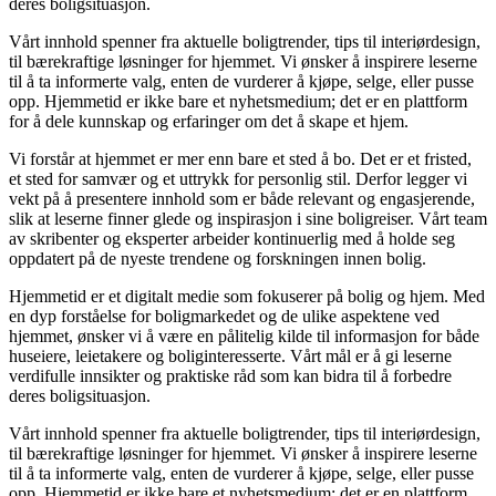
deres boligsituasjon.
Vårt innhold spenner fra aktuelle boligtrender, tips til interiørdesign,
til bærekraftige løsninger for hjemmet. Vi ønsker å inspirere leserne
til å ta informerte valg, enten de vurderer å kjøpe, selge, eller pusse
opp. Hjemmetid er ikke bare et nyhetsmedium; det er en plattform
for å dele kunnskap og erfaringer om det å skape et hjem.
Vi forstår at hjemmet er mer enn bare et sted å bo. Det er et fristed,
et sted for samvær og et uttrykk for personlig stil. Derfor legger vi
vekt på å presentere innhold som er både relevant og engasjerende,
slik at leserne finner glede og inspirasjon i sine boligreiser. Vårt team
av skribenter og eksperter arbeider kontinuerlig med å holde seg
oppdatert på de nyeste trendene og forskningen innen bolig.
Hjemmetid er et digitalt medie som fokuserer på bolig og hjem. Med
en dyp forståelse for boligmarkedet og de ulike aspektene ved
hjemmet, ønsker vi å være en pålitelig kilde til informasjon for både
huseiere, leietakere og boliginteresserte. Vårt mål er å gi leserne
verdifulle innsikter og praktiske råd som kan bidra til å forbedre
deres boligsituasjon.
Vårt innhold spenner fra aktuelle boligtrender, tips til interiørdesign,
til bærekraftige løsninger for hjemmet. Vi ønsker å inspirere leserne
til å ta informerte valg, enten de vurderer å kjøpe, selge, eller pusse
opp. Hjemmetid er ikke bare et nyhetsmedium; det er en plattform