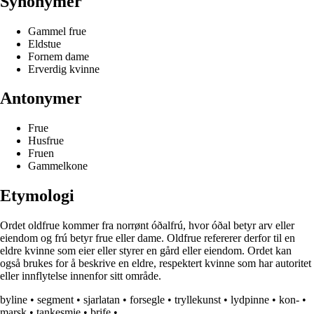
Synonymer
Gammel frue
Eldstue
Fornem dame
Erverdig kvinne
Antonymer
Frue
Husfrue
Fruen
Gammelkone
Etymologi
Ordet oldfrue kommer fra norrønt óðalfrú, hvor óðal betyr arv eller
eiendom og frú betyr frue eller dame. Oldfrue refererer derfor til en
eldre kvinne som eier eller styrer en gård eller eiendom. Ordet kan
også brukes for å beskrive en eldre, respektert kvinne som har autoritet
eller innflytelse innenfor sitt område.
byline
•
segment
•
sjarlatan
•
forsegle
•
tryllekunst
•
lydpinne
•
kon-
•
marsk
•
tankesmie
•
brife
•