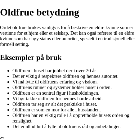
Oldfrue betydning
Ordet oldfrue brukes vanligvis for å beskrive en eldre kvinne som er
vertinne for et hjem eller et selskap. Det kan også referere til en eldre
kvinne som har høy status eller autoritet, spesielt i en tradisjonell eller
formell setting.
Eksempler på bruk
Oldfruen i huset har jobbet der i over 20 år.
Det er viktig å respektere oldfruen og hennes autoritet.
Vi må lytte til oldfruens erfaring og visdom.
Oldfruens rutiner og systemer holder huset i orden.
Oldfruen er en sentral figur i husholdningen.
Vi bør takke oldfruen for hennes harde arbeid.
Oldfruen tar seg av alt det praktiske i huset.
Oldfruen er som en mor for alle i husstanden.
Oldfruen har en viktig rolle i å opprettholde husets orden og
renslighet.
Det er alltid lurt å lytte til oldfruens råd og anbefalinger.