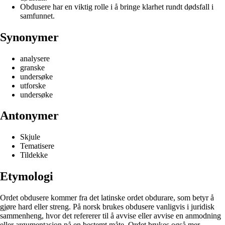
Obdusere har en viktig rolle i å bringe klarhet rundt dødsfall i
samfunnet.
Synonymer
analysere
granske
undersøke
utforske
undersøke
Antonymer
Skjule
Tematisere
Tildekke
Etymologi
Ordet obdusere kommer fra det latinske ordet obdurare, som betyr å
gjøre hard eller streng. På norsk brukes obdusere vanligvis i juridisk
sammenheng, hvor det refererer til å avvise eller avvise en anmodning
eller argumentasjon på en bestemt måte. Ordet brukes også mer