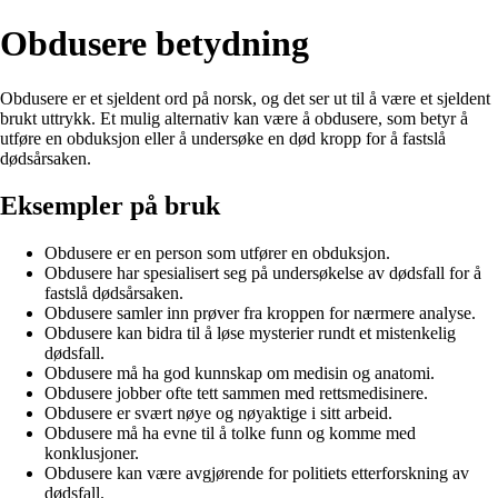
Obdusere betydning
Obdusere er et sjeldent ord på norsk, og det ser ut til å være et sjeldent
brukt uttrykk. Et mulig alternativ kan være å obdusere, som betyr å
utføre en obduksjon eller å undersøke en død kropp for å fastslå
dødsårsaken.
Eksempler på bruk
Obdusere er en person som utfører en obduksjon.
Obdusere har spesialisert seg på undersøkelse av dødsfall for å
fastslå dødsårsaken.
Obdusere samler inn prøver fra kroppen for nærmere analyse.
Obdusere kan bidra til å løse mysterier rundt et mistenkelig
dødsfall.
Obdusere må ha god kunnskap om medisin og anatomi.
Obdusere jobber ofte tett sammen med rettsmedisinere.
Obdusere er svært nøye og nøyaktige i sitt arbeid.
Obdusere må ha evne til å tolke funn og komme med
konklusjoner.
Obdusere kan være avgjørende for politiets etterforskning av
dødsfall.