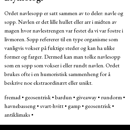
Ordet navlesopp er satt sammen av to deler: navle og
sopp. Navlen er det lille hullet eller arr i midten av
magen hvor navlestrengen var festet da vi var fostre i
livmoren. Sopp refererer til en type organisme som
vanligvis vokser på fuktige steder og kan ha ulike
former og farger. Dermed kan man tolke navlesopp
som en sopp som vokser i eller rundt navlen. Ordet
brukes ofte i en humoristisk sammenheng for å
beskrive noe ekstraordinært eller unikt.
fremad
•
geosentrisk
•
bardun
•
giveaway
•
rundorm
•
havnebasseng
•
svart-hvitt
•
gamp
•
geosentrisk
•
antiklimaks
•