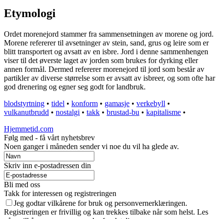
Etymologi
Ordet morenejord stammer fra sammensetningen av morene og jord.
Morene refererer til avsetninger av stein, sand, grus og leire som er
blitt transportert og avsatt av en isbre. Jord i denne sammenhengen
viser til det øverste laget av jorden som brukes for dyrking eller
annen formål. Dermed refererer morenejord til jord som består av
partikler av diverse størrelse som er avsatt av isbreer, og som ofte har
god drenering og egner seg godt for landbruk.
blodstyrtning
•
tidel
•
konform
•
gamasje
•
verkebyll
•
vulkanutbrudd
•
nostalgi
•
takk
•
brustad-bu
•
kapitalisme
•
Hjemmetid.com
Følg med - få vårt nyhetsbrev
Noen ganger i måneden sender vi noe du vil ha glede av.
Skriv inn e-postadressen din
Bli med oss
Takk for interessen og registreringen
Jeg godtar vilkårene for bruk og personvernerklæringen.
Registreringen er frivillig og kan trekkes tilbake når som helst. Les