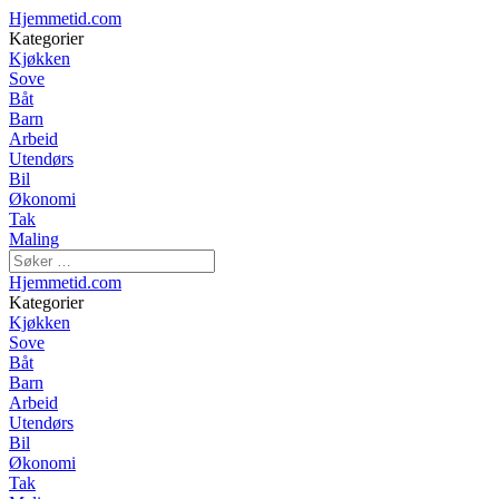
Hjemmetid.com
Kategorier
Kjøkken
Sove
Båt
Barn
Arbeid
Utendørs
Bil
Økonomi
Tak
Maling
Hjemmetid.com
Kategorier
Kjøkken
Sove
Båt
Barn
Arbeid
Utendørs
Bil
Økonomi
Tak