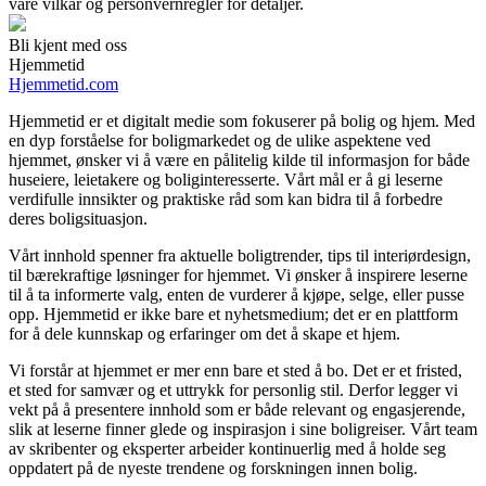
våre vilkår og personvernregler for detaljer.
Bli kjent med oss
Hjemmetid
Hjemmetid.com
Hjemmetid er et digitalt medie som fokuserer på bolig og hjem. Med
en dyp forståelse for boligmarkedet og de ulike aspektene ved
hjemmet, ønsker vi å være en pålitelig kilde til informasjon for både
huseiere, leietakere og boliginteresserte. Vårt mål er å gi leserne
verdifulle innsikter og praktiske råd som kan bidra til å forbedre
deres boligsituasjon.
Vårt innhold spenner fra aktuelle boligtrender, tips til interiørdesign,
til bærekraftige løsninger for hjemmet. Vi ønsker å inspirere leserne
til å ta informerte valg, enten de vurderer å kjøpe, selge, eller pusse
opp. Hjemmetid er ikke bare et nyhetsmedium; det er en plattform
for å dele kunnskap og erfaringer om det å skape et hjem.
Vi forstår at hjemmet er mer enn bare et sted å bo. Det er et fristed,
et sted for samvær og et uttrykk for personlig stil. Derfor legger vi
vekt på å presentere innhold som er både relevant og engasjerende,
slik at leserne finner glede og inspirasjon i sine boligreiser. Vårt team
av skribenter og eksperter arbeider kontinuerlig med å holde seg
oppdatert på de nyeste trendene og forskningen innen bolig.