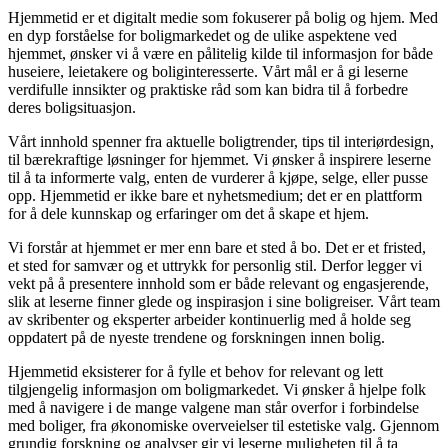
Hjemmetid er et digitalt medie som fokuserer på bolig og hjem. Med
en dyp forståelse for boligmarkedet og de ulike aspektene ved
hjemmet, ønsker vi å være en pålitelig kilde til informasjon for både
huseiere, leietakere og boliginteresserte. Vårt mål er å gi leserne
verdifulle innsikter og praktiske råd som kan bidra til å forbedre
deres boligsituasjon.
Vårt innhold spenner fra aktuelle boligtrender, tips til interiørdesign,
til bærekraftige løsninger for hjemmet. Vi ønsker å inspirere leserne
til å ta informerte valg, enten de vurderer å kjøpe, selge, eller pusse
opp. Hjemmetid er ikke bare et nyhetsmedium; det er en plattform
for å dele kunnskap og erfaringer om det å skape et hjem.
Vi forstår at hjemmet er mer enn bare et sted å bo. Det er et fristed,
et sted for samvær og et uttrykk for personlig stil. Derfor legger vi
vekt på å presentere innhold som er både relevant og engasjerende,
slik at leserne finner glede og inspirasjon i sine boligreiser. Vårt team
av skribenter og eksperter arbeider kontinuerlig med å holde seg
oppdatert på de nyeste trendene og forskningen innen bolig.
Hjemmetid eksisterer for å fylle et behov for relevant og lett
tilgjengelig informasjon om boligmarkedet. Vi ønsker å hjelpe folk
med å navigere i de mange valgene man står overfor i forbindelse
med boliger, fra økonomiske overveielser til estetiske valg. Gjennom
grundig forskning og analyser gir vi leserne muligheten til å ta