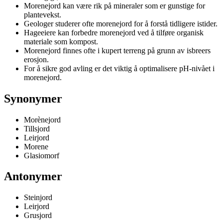
Morenejord kan være rik på mineraler som er gunstige for
plantevekst.
Geologer studerer ofte morenejord for å forstå tidligere istider.
Hageeiere kan forbedre morenejord ved å tilføre organisk
materiale som kompost.
Morenejord finnes ofte i kupert terreng på grunn av isbreers
erosjon.
For å sikre god avling er det viktig å optimalisere pH-nivået i
morenejord.
Synonymer
Morènejord
Tillsjord
Leirjord
Morene
Glasiomorf
Antonymer
Steinjord
Leirjord
Grusjord