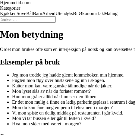
Hjemmetid.com
Kategorier
Kjøkken
Sove
Båt
Barn
Arbeid
Utendørs
Bil
Økonomi
Tak
Maling
Mon betydning
Ordet mon brukes ofte som en interjeksjon på norsk og kan oversettes til
Eksempler på bruk
Jeg mon trodde jeg hadde glemt lommeboken min hjemme.
Fuglen mon fløy over hustakene og inn i skogen.
Katter mon kan være ganske tålmodige når de jakter.
Mon lyset slås av når du forlater rommet?
Hun mon gråter alltid når hun ser den filmen.
Er det mon mulig å finne en ledig parkeringsplass i sentrum i da
Mon du kan låne meg en penn til eksamen i morgen?
Vi mon spiste en deilig middag på restauranten i går kveld.
Mon vi tar bussen eller går til festen i kveld?
Hva mon skjer med været i morgen?