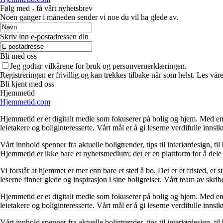
Følg med - få vårt nyhetsbrev
Noen ganger i måneden sender vi noe du vil ha glede av.
Skriv inn e-postadressen din
Bli med oss
Jeg godtar vilkårene for bruk og personvernerklæringen.
Registreringen er frivillig og kan trekkes tilbake når som helst. Les våre
Bli kjent med oss
Hjemmetid
Hjemmetid.com
Hjemmetid er et digitalt medie som fokuserer på bolig og hjem. Med en d
leietakere og boliginteresserte. Vårt mål er å gi leserne verdifulle innsi
Vårt innhold spenner fra aktuelle boligtrender, tips til interiørdesign, t
Hjemmetid er ikke bare et nyhetsmedium; det er en plattform for å dele
Vi forstår at hjemmet er mer enn bare et sted å bo. Det er et fristed, et
leserne finner glede og inspirasjon i sine boligreiser. Vårt team av skr
Hjemmetid er et digitalt medie som fokuserer på bolig og hjem. Med en d
leietakere og boliginteresserte. Vårt mål er å gi leserne verdifulle innsi
Vårt innhold spenner fra aktuelle boligtrender, tips til interiørdesign, t