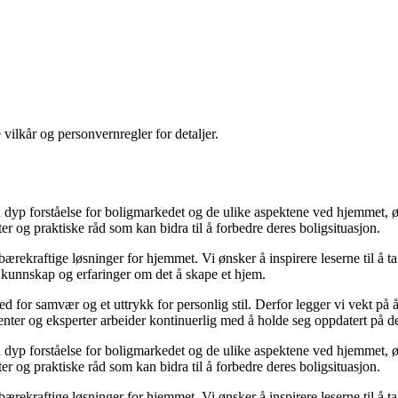
 vilkår og personvernregler for detaljer.
yp forståelse for boligmarkedet og de ulike aspektene ved hjemmet, ønsk
kter og praktiske råd som kan bidra til å forbedre deres boligsituasjon.
il bærekraftige løsninger for hjemmet. Vi ønsker å inspirere leserne til å 
 kunnskap og erfaringer om det å skape et hjem.
 sted for samvær og et uttrykk for personlig stil. Derfor legger vi vekt p
ibenter og eksperter arbeider kontinuerlig med å holde seg oppdatert på 
yp forståelse for boligmarkedet og de ulike aspektene ved hjemmet, ønsk
kter og praktiske råd som kan bidra til å forbedre deres boligsituasjon.
il bærekraftige løsninger for hjemmet. Vi ønsker å inspirere leserne til å 