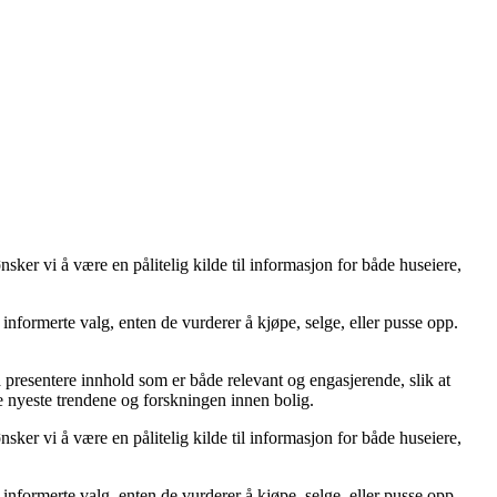
er vi å være en pålitelig kilde til informasjon for både huseiere,
ta informerte valg, enten de vurderer å kjøpe, selge, eller pusse opp.
å å presentere innhold som er både relevant og engasjerende, slik at
de nyeste trendene og forskningen innen bolig.
er vi å være en pålitelig kilde til informasjon for både huseiere,
ta informerte valg, enten de vurderer å kjøpe, selge, eller pusse opp.