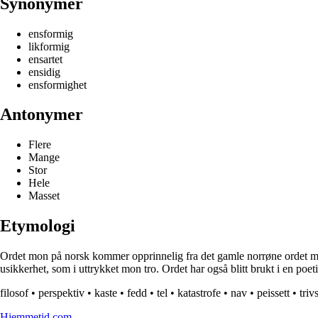
Synonymer
ensformig
likformig
ensartet
ensidig
ensformighet
Antonymer
Flere
Mange
Stor
Hele
Masset
Etymologi
Ordet mon på norsk kommer opprinnelig fra det gamle norrøne ordet maðr
usikkerhet, som i uttrykket mon tro. Ordet har også blitt brukt i en poe
filosof
•
perspektiv
•
kaste
•
fedd
•
tel
•
katastrofe
•
nav
•
peissett
•
triv
Hjemmetid.com