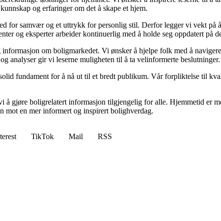
 kunnskap og erfaringer om det å skape et hjem.
 sted for samvær og et uttrykk for personlig stil. Derfor legger vi vekt p
ibenter og eksperter arbeider kontinuerlig med å holde seg oppdatert på 
elig informasjon om boligmarkedet. Vi ønsker å hjelpe folk med å naviger
 analyser gir vi leserne muligheten til å ta velinformerte beslutninger.
id fundament for å nå ut til et bredt publikum. Vår forpliktelse til kvalit
 å gjøre boligrelatert informasjon tilgjengelig for alle. Hjemmetid er mer
sen mot en mer informert og inspirert bolighverdag.
terest
TikTok
Mail
RSS