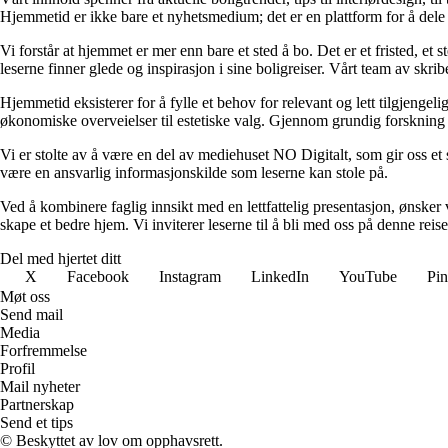
Hjemmetid er ikke bare et nyhetsmedium; det er en plattform for å dele
Vi forstår at hjemmet er mer enn bare et sted å bo. Det er et fristed, et
leserne finner glede og inspirasjon i sine boligreiser. Vårt team av skr
Hjemmetid eksisterer for å fylle et behov for relevant og lett tilgjeng
økonomiske overveielser til estetiske valg. Gjennom grundig forskning og
Vi er stolte av å være en del av mediehuset NO Digitalt, som gir oss et sol
være en ansvarlig informasjonskilde som leserne kan stole på.
Ved å kombinere faglig innsikt med en lettfattelig presentasjon, ønsker vi
skape et bedre hjem. Vi inviterer leserne til å bli med oss på denne rei
Del med hjertet ditt
X
Facebook
Instagram
LinkedIn
YouTube
Pin
Møt oss
Send mail
Media
Forfremmelse
Profil
Mail nyheter
Partnerskap
Send et tips
© Beskyttet av lov om opphavsrett.