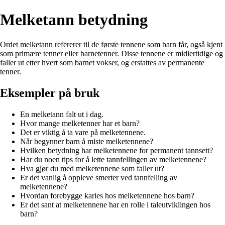
Melketann betydning
Ordet melketann refererer til de første tennene som barn får, også kjent
som primære tenner eller barnetenner. Disse tennene er midlertidige og
faller ut etter hvert som barnet vokser, og erstattes av permanente
tenner.
Eksempler på bruk
En melketann falt ut i dag.
Hvor mange melketenner har et barn?
Det er viktig å ta vare på melketennene.
Når begynner barn å miste melketennene?
Hvilken betydning har melketennene for permanent tannsett?
Har du noen tips for å lette tannfellingen av melketennene?
Hva gjør du med melketennene som faller ut?
Er det vanlig å oppleve smerter ved tannfelling av
melketennene?
Hvordan forebygge karies hos melketennene hos barn?
Er det sant at melketennene har en rolle i taleutviklingen hos
barn?