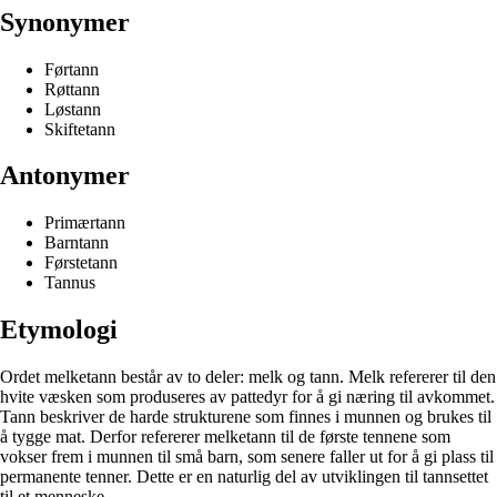
Synonymer
Førtann
Røttann
Løstann
Skiftetann
Antonymer
Primærtann
Barntann
Førstetann
Tannus
Etymologi
Ordet melketann består av to deler: melk og tann. Melk refererer til den
hvite væsken som produseres av pattedyr for å gi næring til avkommet.
Tann beskriver de harde strukturene som finnes i munnen og brukes til
å tygge mat. Derfor refererer melketann til de første tennene som
vokser frem i munnen til små barn, som senere faller ut for å gi plass til
permanente tenner. Dette er en naturlig del av utviklingen til tannsettet
til et menneske.