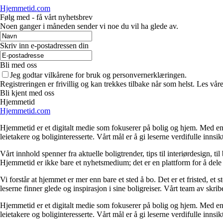
Hjemmetid.com
Følg med - få vårt nyhetsbrev
Noen ganger i måneden sender vi noe du vil ha glede av.
Skriv inn e-postadressen din
Bli med oss
Jeg godtar vilkårene for bruk og personvernerklæringen.
Registreringen er frivillig og kan trekkes tilbake når som helst. Les våre
Bli kjent med oss
Hjemmetid
Hjemmetid.com
Hjemmetid er et digitalt medie som fokuserer på bolig og hjem. Med en d
leietakere og boliginteresserte. Vårt mål er å gi leserne verdifulle innsi
Vårt innhold spenner fra aktuelle boligtrender, tips til interiørdesign, t
Hjemmetid er ikke bare et nyhetsmedium; det er en plattform for å dele
Vi forstår at hjemmet er mer enn bare et sted å bo. Det er et fristed, et
leserne finner glede og inspirasjon i sine boligreiser. Vårt team av skr
Hjemmetid er et digitalt medie som fokuserer på bolig og hjem. Med en d
leietakere og boliginteresserte. Vårt mål er å gi leserne verdifulle innsi