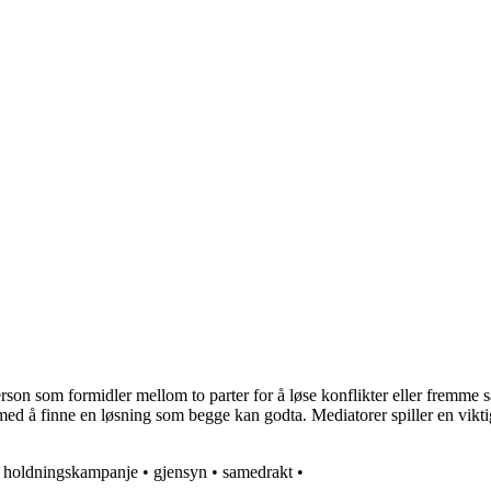
rson som formidler mellom to parter for å løse konflikter eller fremme 
ne med å finne en løsning som begge kan godta. Mediatorer spiller en vik
•
holdningskampanje
•
gjensyn
•
samedrakt
•