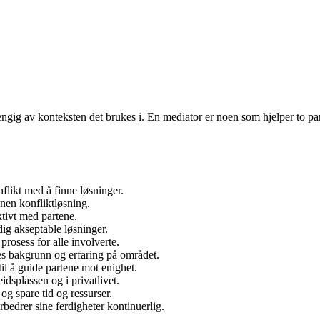
ngig av konteksten det brukes i. En mediator er noen som hjelper to part
flikt med å finne løsninger.
nen konfliktløsning.
ktivt med partene.
dig akseptable løsninger.
prosess for alle involverte.
s bakgrunn og erfaring på området.
il å guide partene mot enighet.
idsplassen og i privatlivet.
og spare tid og ressurser.
rbedrer sine ferdigheter kontinuerlig.