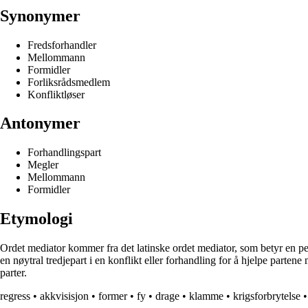
Synonymer
Fredsforhandler
Mellommann
Formidler
Forliksrådsmedlem
Konfliktløser
Antonymer
Forhandlingspart
Megler
Mellommann
Formidler
Etymologi
Ordet mediator kommer fra det latinske ordet mediator, som betyr en pe
en nøytral tredjepart i en konflikt eller forhandling for å hjelpe parte
parter.
regress
•
akkvisisjon
•
former
•
fy
•
drage
•
klamme
•
krigsforbrytelse