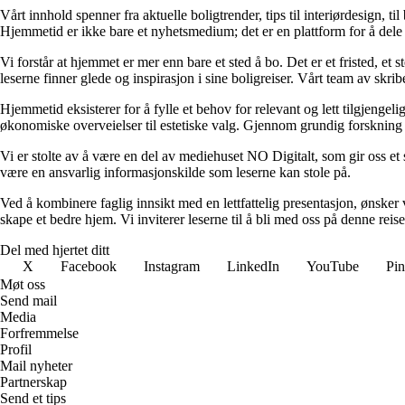
Vårt innhold spenner fra aktuelle boligtrender, tips til interiørdesign, t
Hjemmetid er ikke bare et nyhetsmedium; det er en plattform for å dele
Vi forstår at hjemmet er mer enn bare et sted å bo. Det er et fristed, et
leserne finner glede og inspirasjon i sine boligreiser. Vårt team av skr
Hjemmetid eksisterer for å fylle et behov for relevant og lett tilgjeng
økonomiske overveielser til estetiske valg. Gjennom grundig forskning og
Vi er stolte av å være en del av mediehuset NO Digitalt, som gir oss et sol
være en ansvarlig informasjonskilde som leserne kan stole på.
Ved å kombinere faglig innsikt med en lettfattelig presentasjon, ønsker vi
skape et bedre hjem. Vi inviterer leserne til å bli med oss på denne rei
Del med hjertet ditt
X
Facebook
Instagram
LinkedIn
YouTube
Pin
Møt oss
Send mail
Media
Forfremmelse
Profil
Mail nyheter
Partnerskap
Send et tips