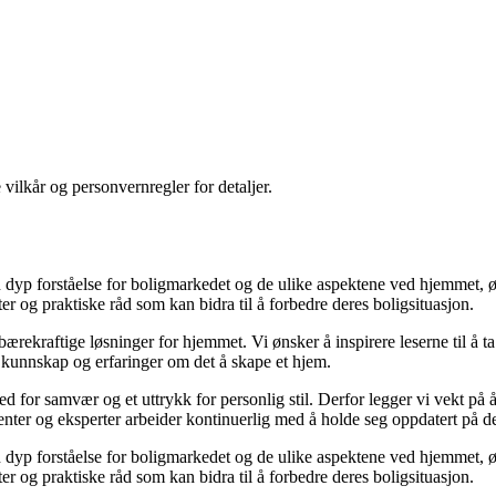
 vilkår og personvernregler for detaljer.
yp forståelse for boligmarkedet og de ulike aspektene ved hjemmet, ønsk
kter og praktiske råd som kan bidra til å forbedre deres boligsituasjon.
il bærekraftige løsninger for hjemmet. Vi ønsker å inspirere leserne til å 
 kunnskap og erfaringer om det å skape et hjem.
 sted for samvær og et uttrykk for personlig stil. Derfor legger vi vekt p
ibenter og eksperter arbeider kontinuerlig med å holde seg oppdatert på 
yp forståelse for boligmarkedet og de ulike aspektene ved hjemmet, ønsk
kter og praktiske råd som kan bidra til å forbedre deres boligsituasjon.