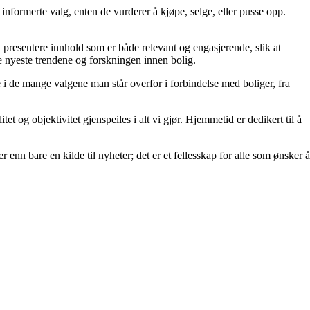
ta informerte valg, enten de vurderer å kjøpe, selge, eller pusse opp.
å å presentere innhold som er både relevant og engasjerende, slik at
de nyeste trendene og forskningen innen bolig.
e i de mange valgene man står overfor i forbindelse med boliger, fra
et og objektivitet gjenspeiles i alt vi gjør. Hjemmetid er dedikert til å
 enn bare en kilde til nyheter; det er et fellesskap for alle som ønsker å