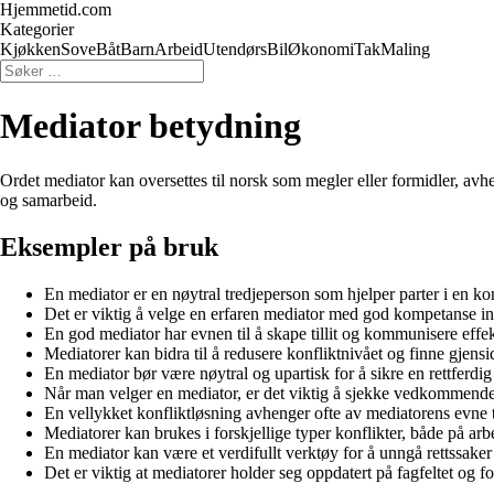
Hjemmetid.com
Kategorier
Kjøkken
Sove
Båt
Barn
Arbeid
Utendørs
Bil
Økonomi
Tak
Maling
Mediator betydning
Ordet mediator kan oversettes til norsk som megler eller formidler, avhe
og samarbeid.
Eksempler på bruk
En mediator er en nøytral tredjeperson som hjelper parter i en kon
Det er viktig å velge en erfaren mediator med god kompetanse in
En god mediator har evnen til å skape tillit og kommunisere effe
Mediatorer kan bidra til å redusere konfliktnivået og finne gjensi
En mediator bør være nøytral og upartisk for å sikre en rettferdig 
Når man velger en mediator, er det viktig å sjekke vedkommende
En vellykket konfliktløsning avhenger ofte av mediatorens evne t
Mediatorer kan brukes i forskjellige typer konflikter, både på arbe
En mediator kan være et verdifullt verktøy for å unngå rettssaker 
Det er viktig at mediatorer holder seg oppdatert på fagfeltet og fo