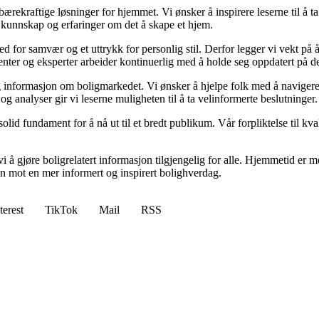
il bærekraftige løsninger for hjemmet. Vi ønsker å inspirere leserne til å 
 kunnskap og erfaringer om det å skape et hjem.
 sted for samvær og et uttrykk for personlig stil. Derfor legger vi vekt p
ibenter og eksperter arbeider kontinuerlig med å holde seg oppdatert på 
elig informasjon om boligmarkedet. Vi ønsker å hjelpe folk med å naviger
 analyser gir vi leserne muligheten til å ta velinformerte beslutninger.
id fundament for å nå ut til et bredt publikum. Vår forpliktelse til kvalit
 å gjøre boligrelatert informasjon tilgjengelig for alle. Hjemmetid er mer
sen mot en mer informert og inspirert bolighverdag.
terest
TikTok
Mail
RSS