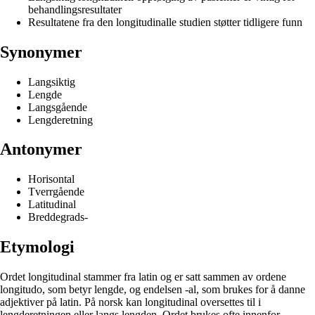
behandlingsresultater
Resultatene fra den longitudinalle studien støtter tidligere funn
Synonymer
Langsiktig
Lengde
Langsgående
Lengderetning
Antonymer
Horisontal
Tverrgående
Latitudinal
Breddegrads-
Etymologi
Ordet longitudinal stammer fra latin og er satt sammen av ordene
longitudo, som betyr lengde, og endelsen -al, som brukes for å danne
adjektiver på latin. På norsk kan longitudinal oversettes til i
lengderetningen eller langs lengden. Ordet brukes ofte innenfor