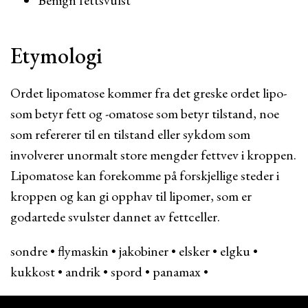
Benign fettsvulst
Etymologi
Ordet lipomatose kommer fra det greske ordet lipo-
som betyr fett og -omatose som betyr tilstand, noe
som refererer til en tilstand eller sykdom som
involverer unormalt store mengder fettvev i kroppen.
Lipomatose kan forekomme på forskjellige steder i
kroppen og kan gi opphav til lipomer, som er
godartede svulster dannet av fettceller.
sondre
•
flymaskin
•
jakobiner
•
elsker
•
elgku
•
kukkost
•
andrik
•
spord
•
panamax
•