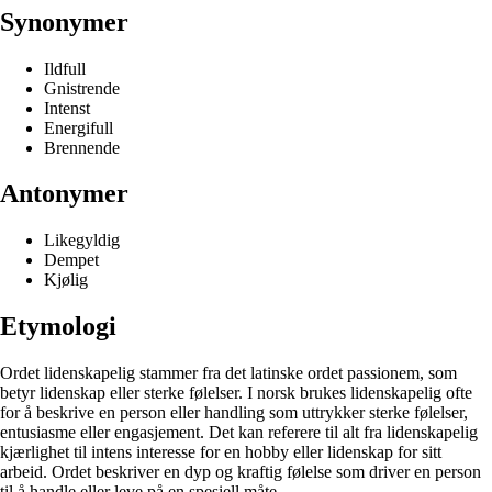
Synonymer
Ildfull
Gnistrende
Intenst
Energifull
Brennende
Antonymer
Likegyldig
Dempet
Kjølig
Etymologi
Ordet lidenskapelig stammer fra det latinske ordet passionem, som
betyr lidenskap eller sterke følelser. I norsk brukes lidenskapelig ofte
for å beskrive en person eller handling som uttrykker sterke følelser,
entusiasme eller engasjement. Det kan referere til alt fra lidenskapelig
kjærlighet til intens interesse for en hobby eller lidenskap for sitt
arbeid. Ordet beskriver en dyp og kraftig følelse som driver en person
til å handle eller leve på en spesiell måte.