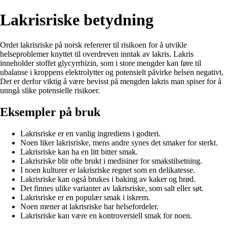
Lakrisriske betydning
Ordet lakrisriske på norsk refererer til risikoen for å utvikle
helseproblemer knyttet til overdreven inntak av lakris. Lakris
inneholder stoffet glycyrrhizin, som i store mengder kan føre til
ubalanse i kroppens elektrolytter og potensielt påvirke helsen negativt.
Det er derfor viktig å være bevisst på mengden lakris man spiser for å
unngå slike potensielle risikoer.
Eksempler på bruk
Lakrisriske er en vanlig ingrediens i godteri.
Noen liker lakrisriske, mens andre synes det smaker for sterkt.
Lakrisriske kan ha en litt bitter smak.
Lakrisriske blir ofte brukt i medisiner for smakstilsetning.
I noen kulturer er lakrisriske regnet som en delikatesse.
Lakrisriske kan også brukes i baking av kaker og brød.
Det finnes ulike varianter av lakrisriske, som salt eller søt.
Lakrisriske er en populær smak i iskrem.
Noen mener at lakrisriske har helsefordeler.
Lakrisriske kan være en kontroversiell smak for noen.