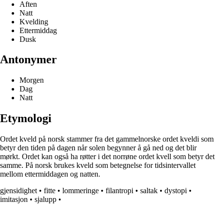
Aften
Natt
Kvelding
Ettermiddag
Dusk
Antonymer
Morgen
Dag
Natt
Etymologi
Ordet kveld på norsk stammer fra det gammelnorske ordet kveldi som
betyr den tiden på dagen når solen begynner å gå ned og det blir
mørkt. Ordet kan også ha røtter i det norrøne ordet kvell som betyr det
samme. På norsk brukes kveld som betegnelse for tidsintervallet
mellom ettermiddagen og natten.
gjensidighet
•
fitte
•
lommeringe
•
filantropi
•
saltak
•
dystopi
•
imitasjon
•
sjalupp
•