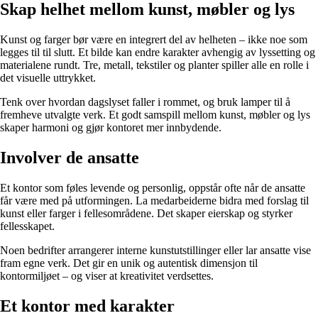
Skap helhet mellom kunst, møbler og lys
Kunst og farger bør være en integrert del av helheten – ikke noe som
legges til til slutt. Et bilde kan endre karakter avhengig av lyssetting og
materialene rundt. Tre, metall, tekstiler og planter spiller alle en rolle i
det visuelle uttrykket.
Tenk over hvordan dagslyset faller i rommet, og bruk lamper til å
fremheve utvalgte verk. Et godt samspill mellom kunst, møbler og lys
skaper harmoni og gjør kontoret mer innbydende.
Involver de ansatte
Et kontor som føles levende og personlig, oppstår ofte når de ansatte
får være med på utformingen. La medarbeiderne bidra med forslag til
kunst eller farger i fellesområdene. Det skaper eierskap og styrker
fellesskapet.
Noen bedrifter arrangerer interne kunstutstillinger eller lar ansatte vise
fram egne verk. Det gir en unik og autentisk dimensjon til
kontormiljøet – og viser at kreativitet verdsettes.
Et kontor med karakter