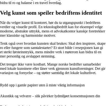
bidra til ro og balanse i en travel hverdag.
Velg kunst som speiler bedriftens identitet
Når du velger kunst til kontoret, bør du ta utgangspunkt i bedriftens
verdier og visuelle profil. En teknologibedrift kan for eksempel velge
moderne, abstrakte uttrykk, mens et advokatkontor kanskje foretrekker
mer klassiske og harmoniske motiver.
Tenk også over hvordan kunsten skal brukes: Skal den inspirere, skape
ro eller fungere som samtalestarter? Et stort bilde i resepsjonen kan gi
et sterkt førsteinntrykk, mens mindre verk i møterom kan bidra til en
mer personlig og avslappet stemning.
Det trenger ikke være kostbart. Mange norske bedrifter samarbeider
med lokale kunstnere eller låner verk gjennom kunstforeninger. Det gir
variasjon og fornyelse – og støtter samtidig det lokale kulturlivet.
Rydd opp i gamle papirer uten å miste viktig informasjon
Akustikk og velvære – slik påvirker lydmiljøet konsentrasjonen din