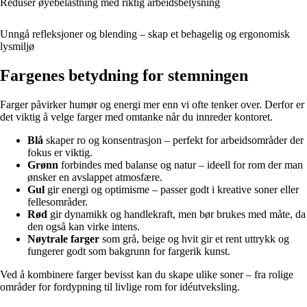
Reduser øyebelastning med riktig arbeidsbelysning
Unngå refleksjoner og blending – skap et behagelig og ergonomisk
lysmiljø
Fargenes betydning for stemningen
Farger påvirker humør og energi mer enn vi ofte tenker over. Derfor er
det viktig å velge farger med omtanke når du innreder kontoret.
Blå
skaper ro og konsentrasjon – perfekt for arbeidsområder der
fokus er viktig.
Grønn
forbindes med balanse og natur – ideell for rom der man
ønsker en avslappet atmosfære.
Gul
gir energi og optimisme – passer godt i kreative soner eller
fellesområder.
Rød
gir dynamikk og handlekraft, men bør brukes med måte, da
den også kan virke intens.
Nøytrale farger
som grå, beige og hvit gir et rent uttrykk og
fungerer godt som bakgrunn for fargerik kunst.
Ved å kombinere farger bevisst kan du skape ulike soner – fra rolige
områder for fordypning til livlige rom for idéutveksling.