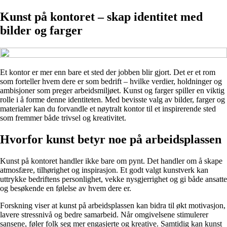
Kunst på kontoret – skap identitet med
bilder og farger
Et kontor er mer enn bare et sted der jobben blir gjort. Det er et rom
som forteller hvem dere er som bedrift – hvilke verdier, holdninger og
ambisjoner som preger arbeidsmiljøet. Kunst og farger spiller en viktig
rolle i å forme denne identiteten. Med bevisste valg av bilder, farger og
materialer kan du forvandle et nøytralt kontor til et inspirerende sted
som fremmer både trivsel og kreativitet.
Hvorfor kunst betyr noe på arbeidsplassen
Kunst på kontoret handler ikke bare om pynt. Det handler om å skape
atmosfære, tilhørighet og inspirasjon. Et godt valgt kunstverk kan
uttrykke bedriftens personlighet, vekke nysgjerrighet og gi både ansatte
og besøkende en følelse av hvem dere er.
Forskning viser at kunst på arbeidsplassen kan bidra til økt motivasjon,
lavere stressnivå og bedre samarbeid. Når omgivelsene stimulerer
sansene, føler folk seg mer engasjerte og kreative. Samtidig kan kunst