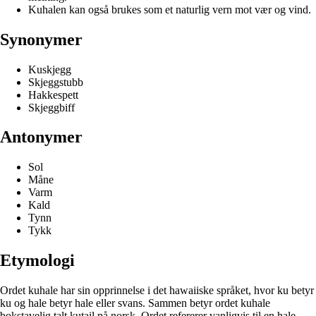
Kuhalen kan også brukes som et naturlig vern mot vær og vind.
Synonymer
Kuskjegg
Skjeggstubb
Hakkespett
Skjeggbiff
Antonymer
Sol
Måne
Varm
Kald
Tynn
Tykk
Etymologi
Ordet kuhale har sin opprinnelse i det hawaiiske språket, hvor ku betyr
ku og hale betyr hale eller svans. Sammen betyr ordet kuhale
bokstavelig talt kutail på norsk. Ordet refererer vanligvis til en hale