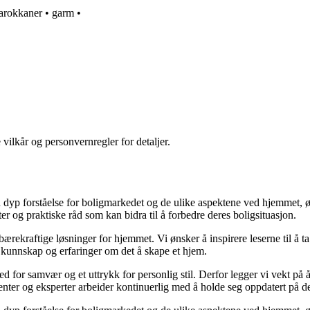
arokkaner
•
garm
•
 vilkår og personvernregler for detaljer.
yp forståelse for boligmarkedet og de ulike aspektene ved hjemmet, ønsk
kter og praktiske råd som kan bidra til å forbedre deres boligsituasjon.
il bærekraftige løsninger for hjemmet. Vi ønsker å inspirere leserne til å 
 kunnskap og erfaringer om det å skape et hjem.
 sted for samvær og et uttrykk for personlig stil. Derfor legger vi vekt p
ibenter og eksperter arbeider kontinuerlig med å holde seg oppdatert på 