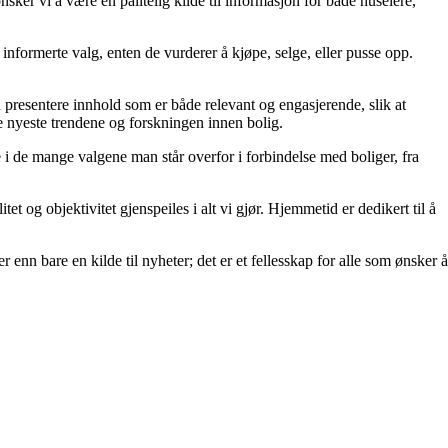
er vi å være en pålitelig kilde til informasjon for både huseiere,
ta informerte valg, enten de vurderer å kjøpe, selge, eller pusse opp.
å å presentere innhold som er både relevant og engasjerende, slik at
de nyeste trendene og forskningen innen bolig.
e i de mange valgene man står overfor i forbindelse med boliger, fra
et og objektivitet gjenspeiles i alt vi gjør. Hjemmetid er dedikert til å
 enn bare en kilde til nyheter; det er et fellesskap for alle som ønsker å