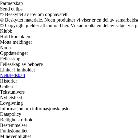
Partnerskap
Send et tips
© Beskyttet av lov om opphavsrett.
© Beskyttet materiale. Noen produkter vi viser er en del av samarbeid
© Copyright gjelder alt innhold her. Vi kan motta en del av salget via pr
Klubb
Hold kontakten
Motta meldinger
Noen
Oppdateringer
Fellesskap
Fellesskap av beboere
Linker i innholdet
Nettstedskart
Historier
Galleri
Tekstunivers
Nyhetsfeed
Lovgivning
Informasjon om informasjonskapsler
Datapolicy
Rettighetsforhold
Bestemmelser
Funksjonalitet
Miljøvennlighet