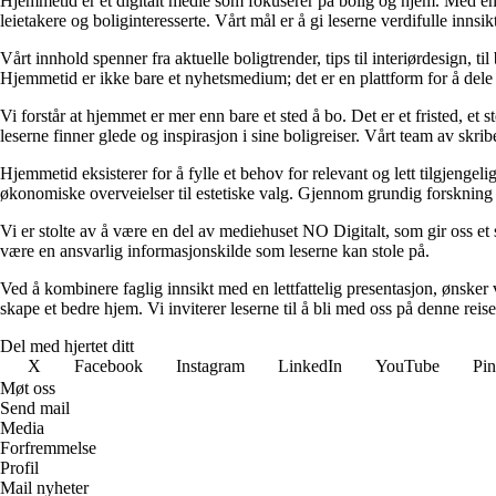
Hjemmetid er et digitalt medie som fokuserer på bolig og hjem. Med en d
leietakere og boliginteresserte. Vårt mål er å gi leserne verdifulle innsi
Vårt innhold spenner fra aktuelle boligtrender, tips til interiørdesign, t
Hjemmetid er ikke bare et nyhetsmedium; det er en plattform for å dele
Vi forstår at hjemmet er mer enn bare et sted å bo. Det er et fristed, et
leserne finner glede og inspirasjon i sine boligreiser. Vårt team av skr
Hjemmetid eksisterer for å fylle et behov for relevant og lett tilgjeng
økonomiske overveielser til estetiske valg. Gjennom grundig forskning og
Vi er stolte av å være en del av mediehuset NO Digitalt, som gir oss et sol
være en ansvarlig informasjonskilde som leserne kan stole på.
Ved å kombinere faglig innsikt med en lettfattelig presentasjon, ønsker vi
skape et bedre hjem. Vi inviterer leserne til å bli med oss på denne rei
Del med hjertet ditt
X
Facebook
Instagram
LinkedIn
YouTube
Pin
Møt oss
Send mail
Media
Forfremmelse
Profil
Mail nyheter