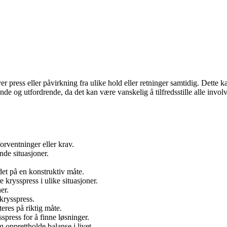
er press eller påvirkning fra ulike hold eller retninger samtidig. Dette 
e og utfordrende, da det kan være vanskelig å tilfredsstille alle involv
orventninger eller krav.
ende situasjoner.
det på en konstruktiv måte.
krysspress i ulike situasjoner.
er.
krysspress.
eres på riktig måte.
spress for å finne løsninger.
 opprettholde balanse i livet.