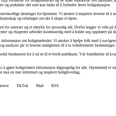
yp forståelse for boligmarkedet og de ulike aspektene ved hjemmet, ønsk
kter og praktiske råd som kan bidra til å forbedre deres boligsituasjon.
il bærekraftige løsninger for hjemmet. Vi ønsker å inspirere leserne til å 
 kunnskap og erfaringer om det å skape et hjem.
 sted for samvær og et uttrykk for personlig stil. Derfor legger vi vekt p
ibenter og eksperter arbeider kontinuerlig med å holde seg oppdatert på 
elig informasjon om boligmarkedet. Vi ønsker å hjelpe folk med å naviger
 analyser gir vi leserne muligheten til å ta velinformerte beslutninger.
id fundament for å nå ut til et bredt publikum. Vår forpliktelse til kvalit
 å gjøre boligrelatert informasjon tilgjengelig for alle. Hjemmetid er mer
sen mot en mer informert og inspirert bolighverdag.
terest
TikTok
Mail
RSS