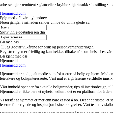
adresselinje
•
remittent
•
glattcelle
•
krybbe
•
hjertesukk
•
bestilling
•
m
Hjemmetid.com
Følg med - få vårt nyhetsbrev
Noen ganger i måneden sender vi noe du vil ha glede av.
Skriv inn e-postadressen din
Bli med oss
Jeg godtar vilkårene for bruk og personvernerklæringen.
Registreringen er frivillig og kan trekkes tilbake når som helst. Les våre
Bli kjent med oss
Hjemmetid
Hjemmetid.com
Hjemmetid er et digitalt medie som fokuserer på bolig og hjem. Med en d
leietakere og boliginteresserte. Vårt mål er å gi leserne verdifulle innsi
Vårt innhold spenner fra aktuelle boligtrender, tips til interiørdesign, t
Hjemmetid er ikke bare et nyhetsmedium; det er en plattform for å dele
Vi forstår at hjemmet er mer enn bare et sted å bo. Det er et fristed, et
leserne finner glede og inspirasjon i sine boligreiser. Vårt team av skr