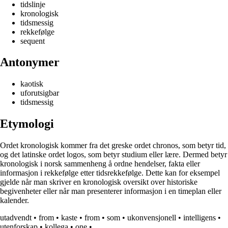
tidslinje
kronologisk
tidsmessig
rekkefølge
sequent
Antonymer
kaotisk
uforutsigbar
tidsmessig
Etymologi
Ordet kronologisk kommer fra det greske ordet chronos, som betyr tid,
og det latinske ordet logos, som betyr studium eller lære. Dermed betyr
kronologisk i norsk sammenheng å ordne hendelser, fakta eller
informasjon i rekkefølge etter tidsrekkefølge. Dette kan for eksempel
gjelde når man skriver en kronologisk oversikt over historiske
begivenheter eller når man presenterer informasjon i en timeplan eller
kalender.
utadvendt
•
from
•
kaste
•
from
•
som
•
ukonvensjonell
•
intelligens
•
utenforskap
•
kollega
•
one
•