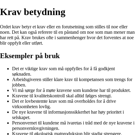
Krav betydning
Ordet krav betyr et krav eller en forutsetning som stilles til noe eller
noen. Det kan også referere til en påstand om noe som man mener man
har rett på. Krav brukes ofte i sammenhenger hvor det forventes at noe
blir oppfylt eller utført.
Eksempler på bruk
Det er viktige krav som må oppfylles for å få godkjent
søknaden.
Arbeidsgiveren stiller klare krav til kompetansen som trengs for
jobben.
Vi må sørge for å møte kravene som kundene har til produktet.
Kravene til kvalitetskontroll skal alltid følges strengt.
Det er lovbestemte krav som må overholdes for å drive
virksomheten lovlig.
De nye kravene til informasjonssikkerhet har høy prioritet i
selskapet.
Personvernet til kundene må ivaretas i tråd med de nye kravene i
personvernlovgivningen.
Kravene til økologisk matproduksjon blir stadig strengere.