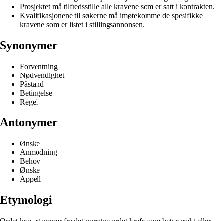
Prosjektet må tilfredsstille alle kravene som er satt i kontrakten.
Kvalifikasjonene til søkerne må imøtekomme de spesifikke
kravene som er listet i stillingsannonsen.
Synonymer
Forventning
Nødvendighet
Påstand
Betingelse
Regel
Antonymer
Ønske
Anmodning
Behov
Ønske
Appell
Etymologi
Ordet krav stammer fra det norrøne ordet krāfr, som betyr makt eller