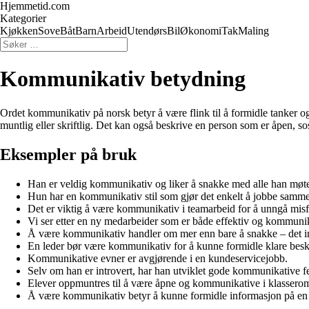
Hjemmetid.com
Kategorier
Kjøkken
Sove
Båt
Barn
Arbeid
Utendørs
Bil
Økonomi
Tak
Maling
Kommunikativ betydning
Ordet kommunikativ på norsk betyr å være flink til å formidle tanker o
muntlig eller skriftlig. Det kan også beskrive en person som er åpen, s
Eksempler på bruk
Han er veldig kommunikativ og liker å snakke med alle han møte
Hun har en kommunikativ stil som gjør det enkelt å jobbe sam
Det er viktig å være kommunikativ i teamarbeid for å unngå misfo
Vi ser etter en ny medarbeider som er både effektiv og kommunik
Å være kommunikativ handler om mer enn bare å snakke – det in
En leder bør være kommunikativ for å kunne formidle klare beskj
Kommunikative evner er avgjørende i en kundeservicejobb.
Selv om han er introvert, har han utviklet gode kommunikative fe
Elever oppmuntres til å være åpne og kommunikative i klassero
Å være kommunikativ betyr å kunne formidle informasjon på en t