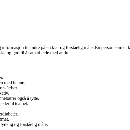
g informasjon til andre på en klar og forståelig måte. En person som er
osial og god til å samarbeide med andre.
r.
men med henne.
rståelser.
ativ.
nebærer også å lytte.
eder til teamet.
rdigheter.
mmet.
ydelig og forståelig måte.