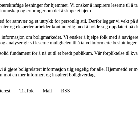
il bærekraftige løsninger for hjemmet. Vi ønsker å inspirere leserne til å 
 kunnskap og erfaringer om det å skape et hjem.
 sted for samvær og et uttrykk for personlig stil. Derfor legger vi vekt p
ibenter og eksperter arbeider kontinuerlig med å holde seg oppdatert på 
elig informasjon om boligmarkedet. Vi ønsker å hjelpe folk med å naviger
 analyser gir vi leserne muligheten til å ta velinformerte beslutninger.
id fundament for å nå ut til et bredt publikum. Vår forpliktelse til kvalit
 å gjøre boligrelatert informasjon tilgjengelig for alle. Hjemmetid er mer
sen mot en mer informert og inspirert bolighverdag.
terest
TikTok
Mail
RSS