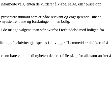
ta informerte valg, enten de vurderer å kjøpe, selge, eller pusse opp.
å å presentere innhold som er både relevant og engasjerende, slik at
de nyeste trendene og forskningen innen bolig.
e i de mange valgene man står overfor i forbindelse med boliger, fra
et og objektivitet gjenspeiles i alt vi gjør. Hjemmetid er dedikert til å
 enn bare en kilde til nyheter; det er et fellesskap for alle som ønsker å