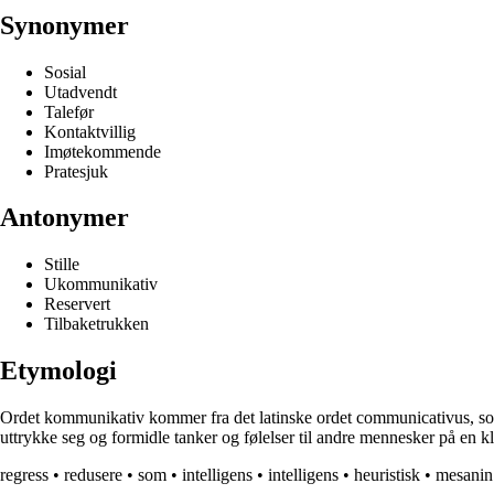
Synonymer
Sosial
Utadvendt
Talefør
Kontaktvillig
Imøtekommende
Pratesjuk
Antonymer
Stille
Ukommunikativ
Reservert
Tilbaketrukken
Etymologi
Ordet kommunikativ kommer fra det latinske ordet communicativus, som b
uttrykke seg og formidle tanker og følelser til andre mennesker på en 
regress
•
redusere
•
som
•
intelligens
•
intelligens
•
heuristisk
•
mesanin