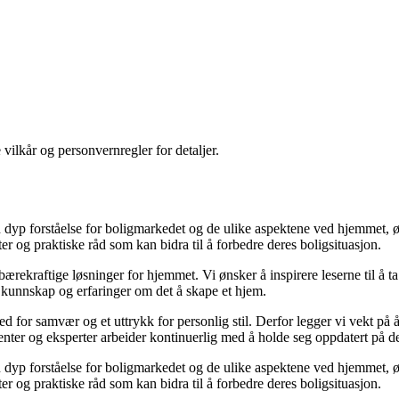
 vilkår og personvernregler for detaljer.
yp forståelse for boligmarkedet og de ulike aspektene ved hjemmet, ønsk
kter og praktiske råd som kan bidra til å forbedre deres boligsituasjon.
il bærekraftige løsninger for hjemmet. Vi ønsker å inspirere leserne til å 
 kunnskap og erfaringer om det å skape et hjem.
 sted for samvær og et uttrykk for personlig stil. Derfor legger vi vekt p
ibenter og eksperter arbeider kontinuerlig med å holde seg oppdatert på 
yp forståelse for boligmarkedet og de ulike aspektene ved hjemmet, ønsk
kter og praktiske råd som kan bidra til å forbedre deres boligsituasjon.