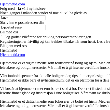
Hjemmetid.com
Følg med - få vårt nyhetsbrev
Noen ganger i måneden sender vi noe du vil ha glede av.
Skriv inn e-postadressen din
Bli med oss
Jeg godtar vilkårene for bruk og personvernerklæringen.
Registreringen er frivillig og kan trekkes tilbake når som helst. Les våre
Bli kjent med oss
Hjemmetid
Hjemmetid.com
Hjemmetid er et digitalt medie som fokuserer på bolig og hjem. Med en d
leietakere og boliginteresserte. Vårt mål er å gi leserne verdifulle innsi
Vårt innhold spenner fra aktuelle boligtrender, tips til interiørdesign, t
Hjemmetid er ikke bare et nyhetsmedium; det er en plattform for å dele
Vi forstår at hjemmet er mer enn bare et sted å bo. Det er et fristed, et
leserne finner glede og inspirasjon i sine boligreiser. Vårt team av skr
Hjemmetid er et digitalt medie som fokuserer på bolig og hjem. Med en d
leietakere og boliginteresserte. Vårt mål er å gi leserne verdifulle innsi