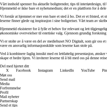
Vårt innhold spenner fra aktuelle boligtrender, tips til interiørdesign, t
Hjemmetid er ikke bare et nyhetsmedium; det er en plattform for å dele
Vi forstår at hjemmet er mer enn bare et sted å bo. Det er et fristed, et
leserne finner glede og inspirasjon i sine boligreiser. Vårt team av skr
Hjemmetid eksisterer for å fylle et behov for relevant og lett tilgjeng
økonomiske overveielser til estetiske valg. Gjennom grundig forskning og
Vi er stolte av å være en del av mediehuset NO Digitalt, som gir oss et sol
være en ansvarlig informasjonskilde som leserne kan stole på.
Ved å kombinere faglig innsikt med en lettfattelig presentasjon, ønsker vi
skape et bedre hjem. Vi inviterer leserne til å bli med oss på denne rei
Del med hjertet ditt
X
Facebook
Instagram
LinkedIn
YouTube
Pin
Møt oss
Send mail
Media
Forfremmelse
Profil
Mail nyheter
Partnerskap
Send et tips