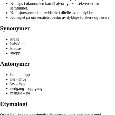
Kollaps i økonomien kan få alvorlige konsekvenser for
samfunnet.
Kollisjonsputen kan redde liv i tilfelle av en ulykke.
Kollegiet på universitetet består av dyktige forskere og lærere.
Synonymer
krage
halsbånd
kradse
stropp
Antonymer
bunn – topp
lite – mye
lav – høy
nedgang – oppgang
mangle – ha
Etymologi
Ordet kol- har sin opprinnelse fra norrønt kollr, som betyr rund,