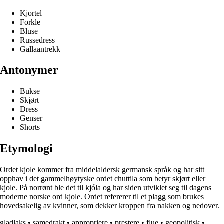
Kjortel
Forkle
Bluse
Russedress
Gallaantrekk
Antonymer
Bukse
Skjørt
Dress
Genser
Shorts
Etymologi
Ordet kjole kommer fra middelaldersk germansk språk og har sitt
opphav i det gammelhøytyske ordet chuttila som betyr skjørt eller
kjole. På norrønt ble det til kjóla og har siden utviklet seg til dagens
moderne norske ord kjole. Ordet refererer til et plagg som brukes
hovedsakelig av kvinner, som dekker kroppen fra nakken og nedover.
gladlaks
•
samedrakt
•
appropriere
•
prestere
•
flue
•
geopolitisk
•