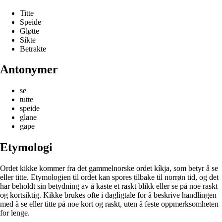
Titte
Speide
Gløtte
Sikte
Betrakte
Antonymer
se
tutte
speide
glane
gape
Etymologi
Ordet kikke kommer fra det gammelnorske ordet kíkja, som betyr å se
eller titte. Etymologien til ordet kan spores tilbake til norrøn tid, og det
har beholdt sin betydning av å kaste et raskt blikk eller se på noe raskt
og kortsiktig. Kikke brukes ofte i dagligtale for å beskrive handlingen
med å se eller titte på noe kort og raskt, uten å feste oppmerksomheten
for lenge.