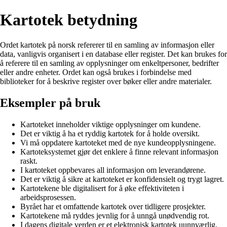
Kartotek betydning
Ordet kartotek på norsk refererer til en samling av informasjon eller
data, vanligvis organisert i en database eller register. Det kan brukes for
å referere til en samling av opplysninger om enkeltpersoner, bedrifter
eller andre enheter. Ordet kan også brukes i forbindelse med
biblioteker for å beskrive register over bøker eller andre materialer.
Eksempler på bruk
Kartoteket inneholder viktige opplysninger om kundene.
Det er viktig å ha et ryddig kartotek for å holde oversikt.
Vi må oppdatere kartoteket med de nye kundeopplysningene.
Kartoteksystemet gjør det enklere å finne relevant informasjon
raskt.
I kartoteket oppbevares all informasjon om leverandørene.
Det er viktig å sikre at kartoteket er konfidensielt og trygt lagret.
Kartotekene ble digitalisert for å øke effektiviteten i
arbeidsprosessen.
Byrået har et omfattende kartotek over tidligere prosjekter.
Kartotekene må ryddes jevnlig for å unngå unødvendig rot.
I dagens digitale verden er et elektronisk kartotek uunnværlig.