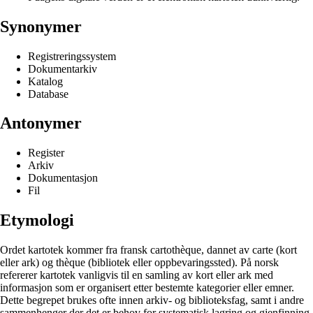
Synonymer
Registreringssystem
Dokumentarkiv
Katalog
Database
Antonymer
Register
Arkiv
Dokumentasjon
Fil
Etymologi
Ordet kartotek kommer fra fransk cartothèque, dannet av carte (kort
eller ark) og thèque (bibliotek eller oppbevaringssted). På norsk
refererer kartotek vanligvis til en samling av kort eller ark med
informasjon som er organisert etter bestemte kategorier eller emner.
Dette begrepet brukes ofte innen arkiv- og biblioteksfag, samt i andre
sammenhenger der det er behov for systematisk lagring og gjenfinning