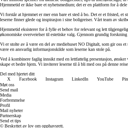
Hjemmetid er ikke bare et nyhetsmedium; det er en plattform for å dele
Vi forstår at hjemmet er mer enn bare et sted å bo. Det er et fristed, et
leserne finner glede og inspirasjon i sine boligreiser. Vårt team av skr
Hjemmetid eksisterer for å fylle et behov for relevant og lett tilgjeng
økonomiske overveielser til estetiske valg. Gjennom grundig forskning og
Vi er stolte av å være en del av mediehuset NO Digitalt, som gir oss et sol
være en ansvarlig informasjonskilde som leserne kan stole på.
Ved å kombinere faglig innsikt med en lettfattelig presentasjon, ønsker vi
skape et bedre hjem. Vi inviterer leserne til å bli med oss på denne rei
Del med hjertet ditt
X
Facebook
Instagram
LinkedIn
YouTube
Pin
Møt oss
Send mail
Media
Forfremmelse
Profil
Mail nyheter
Partnerskap
Send et tips
© Beskyttet av lov om opphavsrett.