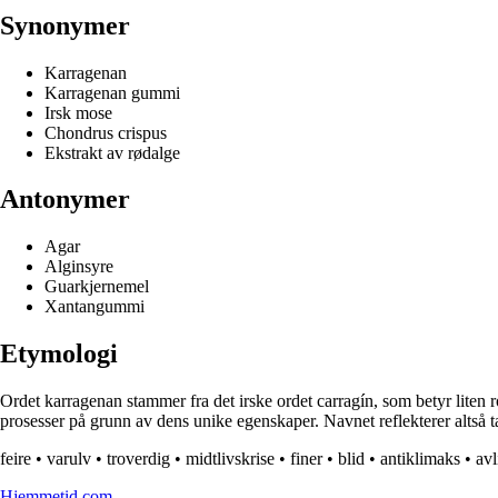
Synonymer
Karragenan
Karragenan gummi
Irsk mose
Chondrus crispus
Ekstrakt av rødalge
Antonymer
Agar
Alginsyre
Guarkjernemel
Xantangummi
Etymologi
Ordet karragenan stammer fra det irske ordet carragín, som betyr liten r
prosesser på grunn av dens unike egenskaper. Navnet reflekterer altså t
feire
•
varulv
•
troverdig
•
midtlivskrise
•
finer
•
blid
•
antiklimaks
•
avl
Hjemmetid.com