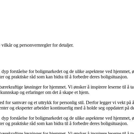
 vilkår og personvernregler for detaljer.
yp forståelse for boligmarkedet og de ulike aspektene ved hjemmet, ønsk
kter og praktiske råd som kan bidra til å forbedre deres boligsituasjon.
il bærekraftige løsninger for hjemmet. Vi ønsker å inspirere leserne til å 
 kunnskap og erfaringer om det å skape et hjem.
 sted for samvær og et uttrykk for personlig stil. Derfor legger vi vekt p
ibenter og eksperter arbeider kontinuerlig med å holde seg oppdatert på 
yp forståelse for boligmarkedet og de ulike aspektene ved hjemmet, ønsk
kter og praktiske råd som kan bidra til å forbedre deres boligsituasjon.
il bærekraftige løsninger for hjemmet. Vi ønsker å inspirere leserne til å 