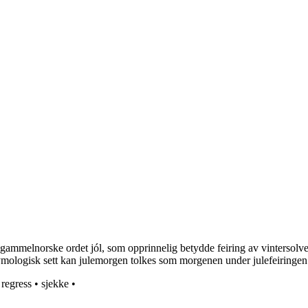
gammelnorske ordet jól, som opprinnelig betydde feiring av vintersolverv
etymologisk sett kan julemorgen tolkes som morgenen under julefeiringen
•
regress
•
sjekke
•