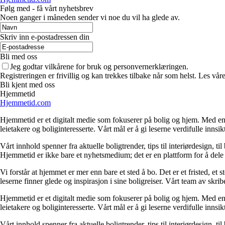
Følg med - få vårt nyhetsbrev
Noen ganger i måneden sender vi noe du vil ha glede av.
Skriv inn e-postadressen din
Bli med oss
Jeg godtar vilkårene for bruk og personvernerklæringen.
Registreringen er frivillig og kan trekkes tilbake når som helst. Les våre
Bli kjent med oss
Hjemmetid
Hjemmetid.com
Hjemmetid er et digitalt medie som fokuserer på bolig og hjem. Med en d
leietakere og boliginteresserte. Vårt mål er å gi leserne verdifulle innsi
Vårt innhold spenner fra aktuelle boligtrender, tips til interiørdesign, t
Hjemmetid er ikke bare et nyhetsmedium; det er en plattform for å dele
Vi forstår at hjemmet er mer enn bare et sted å bo. Det er et fristed, et
leserne finner glede og inspirasjon i sine boligreiser. Vårt team av skr
Hjemmetid er et digitalt medie som fokuserer på bolig og hjem. Med en d
leietakere og boliginteresserte. Vårt mål er å gi leserne verdifulle innsi
Vårt innhold spenner fra aktuelle boligtrender, tips til interiørdesign, t