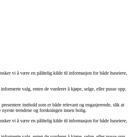
er vi å være en pålitelig kilde til informasjon for både huseiere,
ta informerte valg, enten de vurderer å kjøpe, selge, eller pusse opp.
å å presentere innhold som er både relevant og engasjerende, slik at
de nyeste trendene og forskningen innen bolig.
er vi å være en pålitelig kilde til informasjon for både huseiere,
ta informerte valg, enten de vurderer å kjøpe, selge, eller pusse opp.