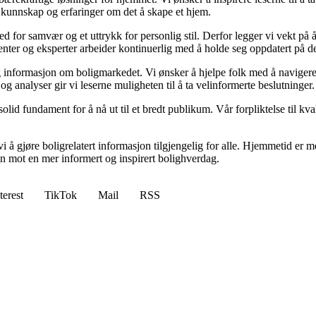
 kunnskap og erfaringer om det å skape et hjem.
 sted for samvær og et uttrykk for personlig stil. Derfor legger vi vekt p
ibenter og eksperter arbeider kontinuerlig med å holde seg oppdatert på 
elig informasjon om boligmarkedet. Vi ønsker å hjelpe folk med å naviger
 analyser gir vi leserne muligheten til å ta velinformerte beslutninger.
id fundament for å nå ut til et bredt publikum. Vår forpliktelse til kvalit
 å gjøre boligrelatert informasjon tilgjengelig for alle. Hjemmetid er mer
sen mot en mer informert og inspirert bolighverdag.
terest
TikTok
Mail
RSS