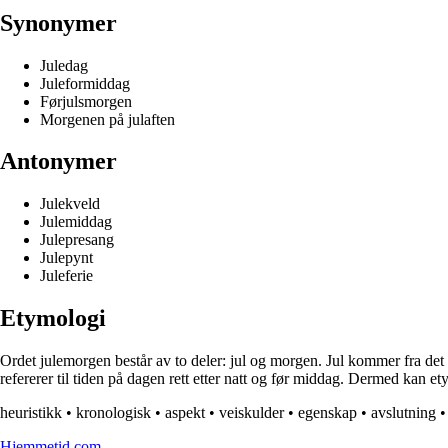
Synonymer
Juledag
Juleformiddag
Førjulsmorgen
Morgenen på julaften
Antonymer
Julekveld
Julemiddag
Julepresang
Julepynt
Juleferie
Etymologi
Ordet julemorgen består av to deler: jul og morgen. Jul kommer fra det 
refererer til tiden på dagen rett etter natt og før middag. Dermed kan 
heuristikk
•
kronologisk
•
aspekt
•
veiskulder
•
egenskap
•
avslutning
Hjemmetid.com