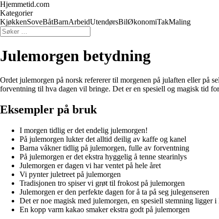
Hjemmetid.com
Kategorier
Kjøkken
Sove
Båt
Barn
Arbeid
Utendørs
Bil
Økonomi
Tak
Maling
Julemorgen betydning
Ordet julemorgen på norsk refererer til morgenen på julaften eller på se
forventning til hva dagen vil bringe. Det er en spesiell og magisk tid 
Eksempler på bruk
I morgen tidlig er det endelig julemorgen!
På julemorgen lukter det alltid deilig av kaffe og kanel
Barna våkner tidlig på julemorgen, fulle av forventning
På julemorgen er det ekstra hyggelig å tenne stearinlys
Julemorgen er dagen vi har ventet på hele året
Vi pynter juletreet på julemorgen
Tradisjonen tro spiser vi grøt til frokost på julemorgen
Julemorgen er den perfekte dagen for å ta på seg julegenseren
Det er noe magisk med julemorgen, en spesiell stemning ligger i 
En kopp varm kakao smaker ekstra godt på julemorgen