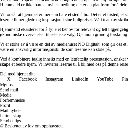
Hjemmetid er ikke bare et nyhetsmedium; det er en plattform for å dele
Vi forstår at hjemmet er mer enn bare et sted å bo. Det er et fristed, et
leserne finner glede og inspirasjon i sine boligreiser. Vårt team av skr
Hjemmetid eksisterer for å fylle et behov for relevant og lett tilgjeng
økonomiske overveielser til estetiske valg. Gjennom grundig forskning og
Vi er stolte av å være en del av mediehuset NO Digitalt, som gir oss et sol
være en ansvarlig informasjonskilde som leserne kan stole på.
Ved å kombinere faglig innsikt med en lettfattelig presentasjon, ønsker vi
skape et bedre hjem. Vi inviterer leserne til å bli med oss på denne rei
Del med hjertet ditt
X
Facebook
Instagram
LinkedIn
YouTube
Pin
Møt oss
Send mail
Media
Forfremmelse
Profil
Mail nyheter
Partnerskap
Send et tips
© Beskyttet av lov om opphavsrett.