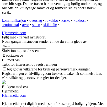
som blir sagt. Denne frasen har en vennlig og høflig undertone, og
blir ofte brukt i høflige samtaler og formelle situasjoner i norsk
språk.
kommunikasjon
•
overslag
•
rokokko
•
kasko
•
kukkost
•
sentimental
•
avor
•
siden
•
skikkelig
•
Hjemmetid.com
Følg med - få vårt nyhetsbrev
Noen ganger i måneden sender vi noe du vil ha glede av.
Skriv inn e-postadressen din
Bli med oss
Takk for interessen og registreringen
Jeg godtar vilkårene for bruk og personvernerklæringen.
Registreringen er frivillig og kan trekkes tilbake når som helst. Les
våre vilkår og personvernregler for detaljer.
Bli kjent med oss
Hjemmetid
Hjemmetid.com
Hjemmetid er et digitalt medie som fokuserer på bolig og hjem. Med