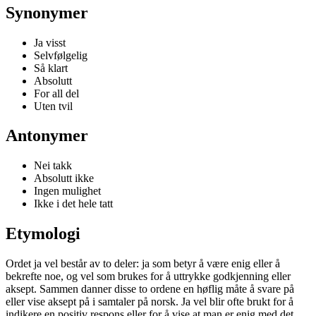
Synonymer
Ja visst
Selvfølgelig
Så klart
Absolutt
For all del
Uten tvil
Antonymer
Nei takk
Absolutt ikke
Ingen mulighet
Ikke i det hele tatt
Etymologi
Ordet ja vel består av to deler: ja som betyr å være enig eller å
bekrefte noe, og vel som brukes for å uttrykke godkjenning eller
aksept. Sammen danner disse to ordene en høflig måte å svare på
eller vise aksept på i samtaler på norsk. Ja vel blir ofte brukt for å
indikere en positiv respons eller for å vise at man er enig med det