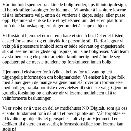
Vårt innhold spenner fra aktuelle boligtrender, tips til interiørdesign,
til bærekraftige løsninger for hjemmet. Vi ønsker å inspirere leserne
til å ta informerte valg, enten de vurderer å kjøpe, selge, eller pusse
opp. Hjemmetid er ikke bare et nyhetsmedium; det er en plattform
for å dele kunnskap og erfaringer om det å skape et hjem.
Vi forstår at hjemmet er mer enn bare et sted å bo. Det er et fristed,
et sted for samvær og et uttrykk for personlig stil. Derfor legger vi
vekt på å presentere innhold som er både relevant og engasjerende,
slik at leserne finner glede og inspirasjon i sine boligreiser. Vårt team
av skribenter og eksperter arbeider kontinuerlig med å holde seg
oppdatert på de nyeste trendene og forskningen innen bolig.
Hjemmetid eksisterer for å fylle et behov for relevant og lett
tilgjengelig informasjon om boligmarkedet. Vi ønsker å hjelpe folk
med å navigere i de mange valgene man står overfor i forbindelse
med boliger, fra økonomiske overveielser til estetiske valg. Gjennom
grundig forskning og analyser gir vi leserne muligheten til å ta
velinformerte beslutninger.
Vi er stolte av å være en del av mediehuset NO Digitalt, som gir oss
et solid fundament for å nå ut til et bredt publikum. Vår forpliktelse
til kvalitet og objektivitet gjenspeiles i alt vi gjør. Hjemmetid er
dedikert til å være en ansvarlig informasjonskilde som leserne kan
stole på.