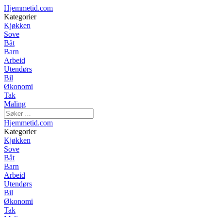
Hjemmetid.com
Kategorier
Kjøkken
Sove
Båt
Barn
Arbeid
Utendørs
Bil
Økonomi
Tak
Maling
Hjemmetid.com
Kategorier
Kjøkken
Sove
Båt
Barn
Arbeid
Utendørs
Bil
Økonomi
Tak