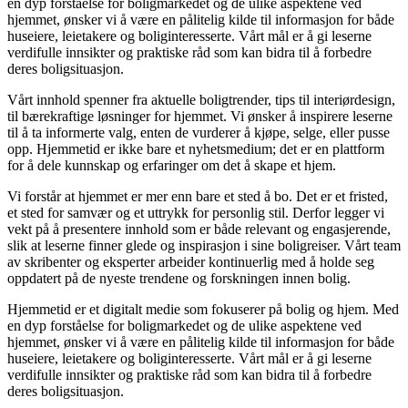
en dyp forståelse for boligmarkedet og de ulike aspektene ved
hjemmet, ønsker vi å være en pålitelig kilde til informasjon for både
huseiere, leietakere og boliginteresserte. Vårt mål er å gi leserne
verdifulle innsikter og praktiske råd som kan bidra til å forbedre
deres boligsituasjon.
Vårt innhold spenner fra aktuelle boligtrender, tips til interiørdesign,
til bærekraftige løsninger for hjemmet. Vi ønsker å inspirere leserne
til å ta informerte valg, enten de vurderer å kjøpe, selge, eller pusse
opp. Hjemmetid er ikke bare et nyhetsmedium; det er en plattform
for å dele kunnskap og erfaringer om det å skape et hjem.
Vi forstår at hjemmet er mer enn bare et sted å bo. Det er et fristed,
et sted for samvær og et uttrykk for personlig stil. Derfor legger vi
vekt på å presentere innhold som er både relevant og engasjerende,
slik at leserne finner glede og inspirasjon i sine boligreiser. Vårt team
av skribenter og eksperter arbeider kontinuerlig med å holde seg
oppdatert på de nyeste trendene og forskningen innen bolig.
Hjemmetid er et digitalt medie som fokuserer på bolig og hjem. Med
en dyp forståelse for boligmarkedet og de ulike aspektene ved
hjemmet, ønsker vi å være en pålitelig kilde til informasjon for både
huseiere, leietakere og boliginteresserte. Vårt mål er å gi leserne
verdifulle innsikter og praktiske råd som kan bidra til å forbedre
deres boligsituasjon.