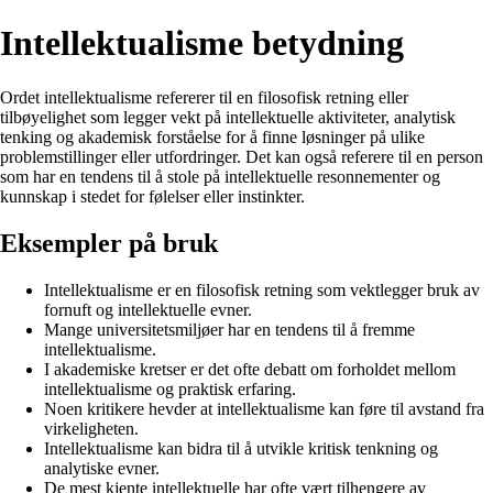
Intellektualisme betydning
Ordet intellektualisme refererer til en filosofisk retning eller
tilbøyelighet som legger vekt på intellektuelle aktiviteter, analytisk
tenking og akademisk forståelse for å finne løsninger på ulike
problemstillinger eller utfordringer. Det kan også referere til en person
som har en tendens til å stole på intellektuelle resonnementer og
kunnskap i stedet for følelser eller instinkter.
Eksempler på bruk
Intellektualisme er en filosofisk retning som vektlegger bruk av
fornuft og intellektuelle evner.
Mange universitetsmiljøer har en tendens til å fremme
intellektualisme.
I akademiske kretser er det ofte debatt om forholdet mellom
intellektualisme og praktisk erfaring.
Noen kritikere hevder at intellektualisme kan føre til avstand fra
virkeligheten.
Intellektualisme kan bidra til å utvikle kritisk tenkning og
analytiske evner.
De mest kjente intellektuelle har ofte vært tilhengere av