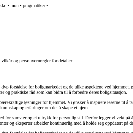
kke
•
mon
•
pragmatiker
•
 vilkår og personvernregler for detaljer.
yp forståelse for boligmarkedet og de ulike aspektene ved hjemmet, ønsk
kter og praktiske råd som kan bidra til å forbedre deres boligsituasjon.
il bærekraftige løsninger for hjemmet. Vi ønsker å inspirere leserne til å 
 kunnskap og erfaringer om det å skape et hjem.
 sted for samvær og et uttrykk for personlig stil. Derfor legger vi vekt p
ibenter og eksperter arbeider kontinuerlig med å holde seg oppdatert på 