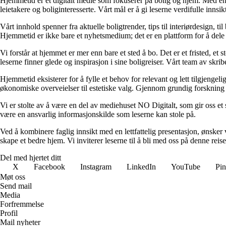
Hjemmetid er et digitalt medie som fokuserer på bolig og hjem. Med en d
leietakere og boliginteresserte. Vårt mål er å gi leserne verdifulle innsi
Vårt innhold spenner fra aktuelle boligtrender, tips til interiørdesign, t
Hjemmetid er ikke bare et nyhetsmedium; det er en plattform for å dele
Vi forstår at hjemmet er mer enn bare et sted å bo. Det er et fristed, et
leserne finner glede og inspirasjon i sine boligreiser. Vårt team av skr
Hjemmetid eksisterer for å fylle et behov for relevant og lett tilgjeng
økonomiske overveielser til estetiske valg. Gjennom grundig forskning og
Vi er stolte av å være en del av mediehuset NO Digitalt, som gir oss et sol
være en ansvarlig informasjonskilde som leserne kan stole på.
Ved å kombinere faglig innsikt med en lettfattelig presentasjon, ønsker vi
skape et bedre hjem. Vi inviterer leserne til å bli med oss på denne rei
Del med hjertet ditt
X
Facebook
Instagram
LinkedIn
YouTube
Pin
Møt oss
Send mail
Media
Forfremmelse
Profil
Mail nyheter