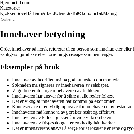
Hjemmetid.com
Kategorier
Kjøkken
Sove
Båt
Barn
Arbeid
Utendørs
Bil
Økonomi
Tak
Maling
Innehaver betydning
Ordet innehaver på norsk refererer til en person som innehar, eier eller
vanligvis i juridiske eller forretningsmessige sammenhenger.
Eksempler på bruk
Innehaver av bedriften må ha god kunnskap om markedet.
Søknaden må signeres av innehaveren av selskapet.
Vi gratulerer den nye innehaveren av butikken.
Innehaveren har ansvar for å sikre at alle regler følges.
Det er viktig at innehaveren har kontroll på økonomien.
Kundeservice er en viktig oppgave for innehaveren av restaurant
Innehaveren må kunne ta avgjørelser raskt og effektivt.
Innehaveren av kafeen ønsker å utvide virksomheten.
Innehaveren av frisørsalongen er en dyktig håndverker.
Det er innehaverens ansvar å sørge for at lokalene er rene og ryd