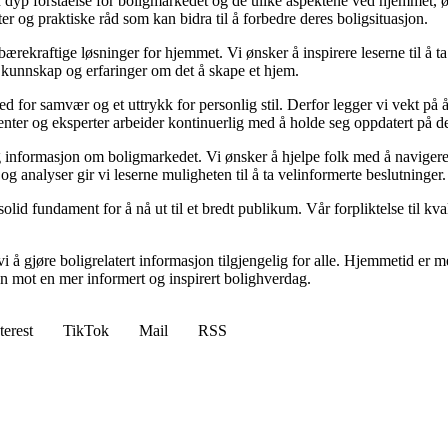
yp forståelse for boligmarkedet og de ulike aspektene ved hjemmet, ønsk
kter og praktiske råd som kan bidra til å forbedre deres boligsituasjon.
il bærekraftige løsninger for hjemmet. Vi ønsker å inspirere leserne til å 
 kunnskap og erfaringer om det å skape et hjem.
 sted for samvær og et uttrykk for personlig stil. Derfor legger vi vekt p
ibenter og eksperter arbeider kontinuerlig med å holde seg oppdatert på 
elig informasjon om boligmarkedet. Vi ønsker å hjelpe folk med å naviger
 analyser gir vi leserne muligheten til å ta velinformerte beslutninger.
id fundament for å nå ut til et bredt publikum. Vår forpliktelse til kvalit
 å gjøre boligrelatert informasjon tilgjengelig for alle. Hjemmetid er mer
sen mot en mer informert og inspirert bolighverdag.
terest
TikTok
Mail
RSS