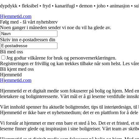
dypdykk
•
fleksibel
•
fryd
•
kanarifugl
•
demon
•
joho
•
animasjon
•
su
Hjemmetid.com
Følg med - få vårt nyhetsbrev
Noen ganger i måneden sender vi noe du vil ha glede av.
Skriv inn e-postadressen din
Bli med oss
Jeg godtar vilkårene for bruk og personvernerklæringen.
Registreringen er frivillig og kan trekkes tilbake når som helst. Les våre
Bli kjent med oss
Hjemmetid
Hjemmetid.com
Hjemmetid er et digitalt medie som fokuserer på bolig og hjem. Med en d
leietakere og boliginteresserte. Vårt mål er å gi leserne verdifulle innsi
Vårt innhold spenner fra aktuelle boligtrender, tips til interiørdesign, t
Hjemmetid er ikke bare et nyhetsmedium; det er en plattform for å dele
Vi forstår at hjemmet er mer enn bare et sted å bo. Det er et fristed, et
leserne finner glede og inspirasjon i sine boligreiser. Vårt team av skr