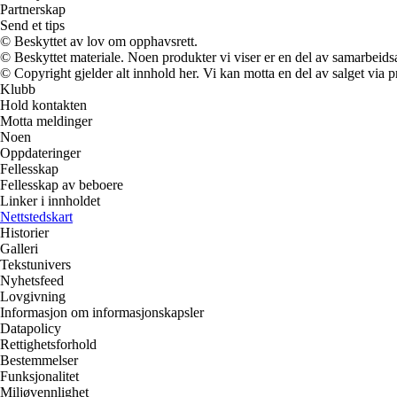
Partnerskap
Send et tips
© Beskyttet av lov om opphavsrett.
© Beskyttet materiale. Noen produkter vi viser er en del av samarbeid
© Copyright gjelder alt innhold her. Vi kan motta en del av salget via pr
Klubb
Hold kontakten
Motta meldinger
Noen
Oppdateringer
Fellesskap
Fellesskap av beboere
Linker i innholdet
Nettstedskart
Historier
Galleri
Tekstunivers
Nyhetsfeed
Lovgivning
Informasjon om informasjonskapsler
Datapolicy
Rettighetsforhold
Bestemmelser
Funksjonalitet
Miljøvennlighet