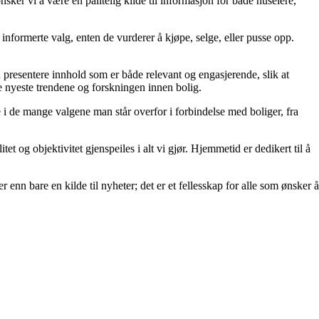
er vi å være en pålitelig kilde til informasjon for både huseiere,
ta informerte valg, enten de vurderer å kjøpe, selge, eller pusse opp.
å å presentere innhold som er både relevant og engasjerende, slik at
de nyeste trendene og forskningen innen bolig.
e i de mange valgene man står overfor i forbindelse med boliger, fra
et og objektivitet gjenspeiles i alt vi gjør. Hjemmetid er dedikert til å
 enn bare en kilde til nyheter; det er et fellesskap for alle som ønsker å