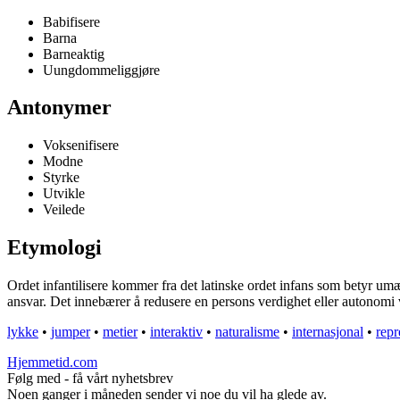
Babifisere
Barna
Barneaktig
Uungdommeliggjøre
Antonymer
Voksenifisere
Modne
Styrke
Utvikle
Veilede
Etymologi
Ordet infantilisere kommer fra det latinske ordet infans som betyr um
ansvar. Det innebærer å redusere en persons verdighet eller autonom
lykke
•
jumper
•
metier
•
interaktiv
•
naturalisme
•
internasjonal
•
repr
Hjemmetid.com
Følg med - få vårt nyhetsbrev
Noen ganger i måneden sender vi noe du vil ha glede av.