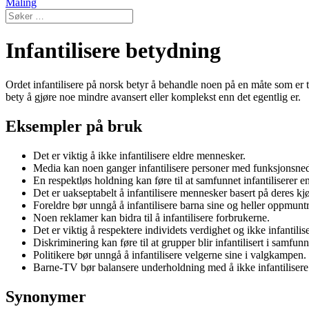
Maling
Infantilisere betydning
Ordet infantilisere på norsk betyr å behandle noen på en måte som er t
bety å gjøre noe mindre avansert eller komplekst enn det egentlig er.
Eksempler på bruk
Det er viktig å ikke infantilisere eldre mennesker.
Media kan noen ganger infantilisere personer med funksjonsneds
En respektløs holdning kan føre til at samfunnet infantiliserer e
Det er uakseptabelt å infantilisere mennesker basert på deres kj
Foreldre bør unngå å infantilisere barna sine og heller oppmuntre
Noen reklamer kan bidra til å infantilisere forbrukerne.
Det er viktig å respektere individets verdighet og ikke infantili
Diskriminering kan føre til at grupper blir infantilisert i samfunn
Politikere bør unngå å infantilisere velgerne sine i valgkampen.
Barne-TV bør balansere underholdning med å ikke infantilisere
Synonymer