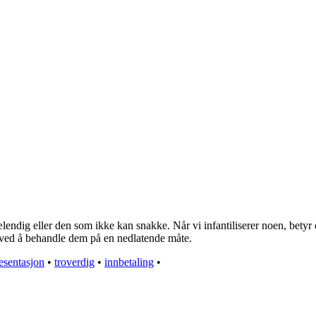
ælendig eller den som ikke kan snakke. Når vi infantiliserer noen, bet
i ved å behandle dem på en nedlatende måte.
esentasjon
•
troverdig
•
innbetaling
•