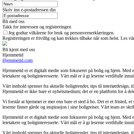
Skriv inn e-postadressen din
Bli med oss
Takk for interessen og registreringen
Jeg godtar vilkårene for bruk og personvernerklæringen.
Registreringen er frivillig og kan trekkes tilbake når som helst. Les vå
Bli kjent med oss
Hjemmetid
Hjemmetid.com
Hjemmetid er et digitalt medie som fokuserer på bolig og hjem. Med en
leietakere og boliginteresserte. Vårt mål er å gi leserne verdifulle inns
Vårt innhold spenner fra aktuelle boligtrender, tips til interiørdesign, 
Hjemmetid er ikke bare et nyhetsmedium; det er en plattform for å de
Vi forstår at hjemmet er mer enn bare et sted å bo. Det er et fristed, e
leserne finner glede og inspirasjon i sine boligreiser. Vårt team av s
Hjemmetid er et digitalt medie som fokuserer på bolig og hjem. Med en
leietakere og boliginteresserte. Vårt mål er å gi leserne verdifulle inns
Vårt innhold spenner fra aktuelle boligtrender, tips til interiørdesign, 