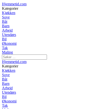
Hjemmetid.com
Kategorier
Kjøkken
Sove
Båt
Barn
Arbeid
Utendørs
Bil
Økonomi
Tak
Maling
Hjemmetid.com
Kategorier
Kjøkken
Sove
Båt
Barn
Arbeid
Utendørs
Bil
Økonomi
Tak