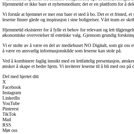
Hjemmetid er ikke bare et nyhetsmedium; det er en plattform for å de
Vi forstår at hjemmet er mer enn bare et sted å bo. Det er et fristed, e
leserne finner glede og inspirasjon i sine boligreiser. Vårt team av s
Hjemmetid eksisterer for å fylle et behov for relevant og lett tilgjen
økonomiske overveielser til estetiske valg. Gjennom grundig forskning 
Vi er stolte av å være en del av mediehuset NO Digitalt, som gir oss et s
å være en ansvarlig informasjonskilde som leserne kan stole på.
Ved å kombinere faglig innsikt med en lettfattelig presentasjon, ønsker 
ønsker å skape et bedre hjem. Vi inviterer leserne til å bli med oss på
Del med hjertet ditt
X
Facebook
Instagram
LinkedIn
YouTube
Pinterest
TikTok
Mail
RSS
Møt oss