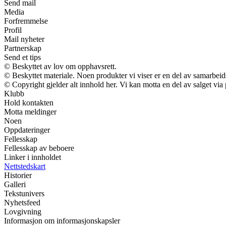
Send mail
Media
Forfremmelse
Profil
Mail nyheter
Partnerskap
Send et tips
© Beskyttet av lov om opphavsrett.
© Beskyttet materiale. Noen produkter vi viser er en del av samarbei
© Copyright gjelder alt innhold her. Vi kan motta en del av salget via p
Klubb
Hold kontakten
Motta meldinger
Noen
Oppdateringer
Fellesskap
Fellesskap av beboere
Linker i innholdet
Nettstedskart
Historier
Galleri
Tekstunivers
Nyhetsfeed
Lovgivning
Informasjon om informasjonskapsler