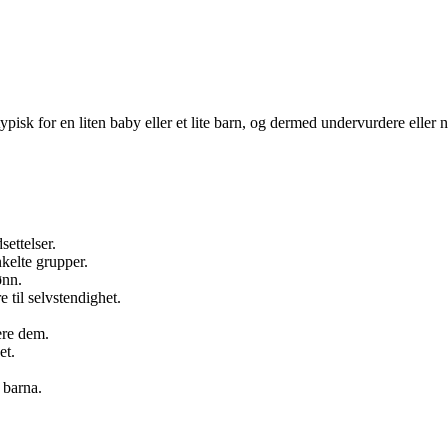
ypisk for en liten baby eller et lite barn, og dermed undervurdere eller
ettelser.
nkelte grupper.
ønn.
 til selvstendighet.
sere dem.
et.
 barna.