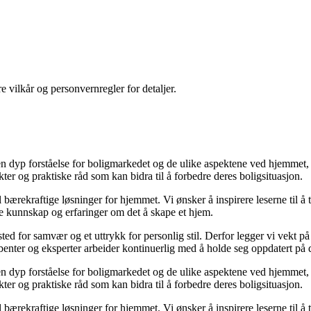
re vilkår og personvernregler for detaljer.
 dyp forståelse for boligmarkedet og de ulike aspektene ved hjemmet, øn
ikter og praktiske råd som kan bidra til å forbedre deres boligsituasjon.
til bærekraftige løsninger for hjemmet. Vi ønsker å inspirere leserne til å
le kunnskap og erfaringer om det å skape et hjem.
t sted for samvær og et uttrykk for personlig stil. Derfor legger vi vekt 
kribenter og eksperter arbeider kontinuerlig med å holde seg oppdatert på
 dyp forståelse for boligmarkedet og de ulike aspektene ved hjemmet, øn
ikter og praktiske råd som kan bidra til å forbedre deres boligsituasjon.
til bærekraftige løsninger for hjemmet. Vi ønsker å inspirere leserne til å