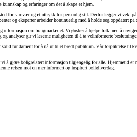
le kunnskap og erfaringer om det å skape et hjem.
t sted for samvær og et uttrykk for personlig stil. Derfor legger vi vekt 
kribenter og eksperter arbeider kontinuerlig med å holde seg oppdatert på
gelig informasjon om boligmarkedet. Vi ønsker å hjelpe folk med å navige
og analyser gir vi leserne muligheten til å ta velinformerte beslutninger
olid fundament for å nå ut til et bredt publikum. Vår forpliktelse til kval
vi å gjøre boligrelatert informasjon tilgjengelig for alle. Hjemmetid er m
 denne reisen mot en mer informert og inspirert bolighverdag.