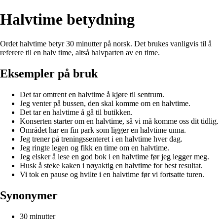
Halvtime betydning
Ordet halvtime betyr 30 minutter på norsk. Det brukes vanligvis til å
referere til en halv time, altså halvparten av en time.
Eksempler på bruk
Det tar omtrent en halvtime å kjøre til sentrum.
Jeg venter på bussen, den skal komme om en halvtime.
Det tar en halvtime å gå til butikken.
Konserten starter om en halvtime, så vi må komme oss dit tidlig.
Området har en fin park som ligger en halvtime unna.
Jeg trener på treningssenteret i en halvtime hver dag.
Jeg ringte legen og fikk en time om en halvtime.
Jeg elsker å lese en god bok i en halvtime før jeg legger meg.
Husk å steke kaken i nøyaktig en halvtime for best resultat.
Vi tok en pause og hvilte i en halvtime før vi fortsatte turen.
Synonymer
30 minutter