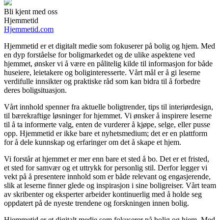
Bli kjent med oss
Hjemmetid
Hjemmetid.com
Hjemmetid er et digitalt medie som fokuserer på bolig og hjem. Med
en dyp forståelse for boligmarkedet og de ulike aspektene ved
hjemmet, ønsker vi å være en pålitelig kilde til informasjon for både
huseiere, leietakere og boliginteresserte. Vårt mål er å gi leserne
verdifulle innsikter og praktiske råd som kan bidra til å forbedre
deres boligsituasjon.
Vårt innhold spenner fra aktuelle boligtrender, tips til interiørdesign,
til bærekraftige løsninger for hjemmet. Vi ønsker å inspirere leserne
til å ta informerte valg, enten de vurderer å kjøpe, selge, eller pusse
opp. Hjemmetid er ikke bare et nyhetsmedium; det er en plattform
for å dele kunnskap og erfaringer om det å skape et hjem.
Vi forstår at hjemmet er mer enn bare et sted å bo. Det er et fristed,
et sted for samvær og et uttrykk for personlig stil. Derfor legger vi
vekt på å presentere innhold som er både relevant og engasjerende,
slik at leserne finner glede og inspirasjon i sine boligreiser. Vårt team
av skribenter og eksperter arbeider kontinuerlig med å holde seg
oppdatert på de nyeste trendene og forskningen innen bolig.
Hjemmetid er et digitalt medie som fokuserer på bolig og hjem. Med