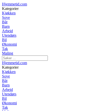
Hjemmetid.com
Kategorier
Kjøkken
Sove
Båt
Barn
Arbeid
Utendørs
Bil
Økonomi
Tak
Maling
Hjemmetid.com
Kategorier
Kjøkken
Sove
Båt
Barn
Arbeid
Utendørs
Bil
Økonomi
Tak