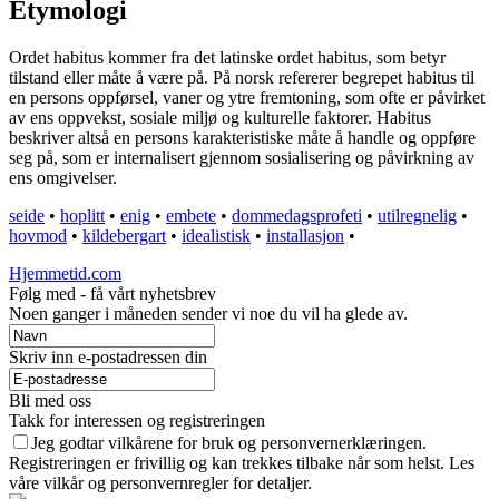
Etymologi
Ordet habitus kommer fra det latinske ordet habitus, som betyr
tilstand eller måte å være på. På norsk refererer begrepet habitus til
en persons oppførsel, vaner og ytre fremtoning, som ofte er påvirket
av ens oppvekst, sosiale miljø og kulturelle faktorer. Habitus
beskriver altså en persons karakteristiske måte å handle og oppføre
seg på, som er internalisert gjennom sosialisering og påvirkning av
ens omgivelser.
seide
•
hoplitt
•
enig
•
embete
•
dommedagsprofeti
•
utilregnelig
•
hovmod
•
kildebergart
•
idealistisk
•
installasjon
•
Hjemmetid.com
Følg med - få vårt nyhetsbrev
Noen ganger i måneden sender vi noe du vil ha glede av.
Skriv inn e-postadressen din
Bli med oss
Takk for interessen og registreringen
Jeg godtar vilkårene for bruk og personvernerklæringen.
Registreringen er frivillig og kan trekkes tilbake når som helst. Les
våre vilkår og personvernregler for detaljer.