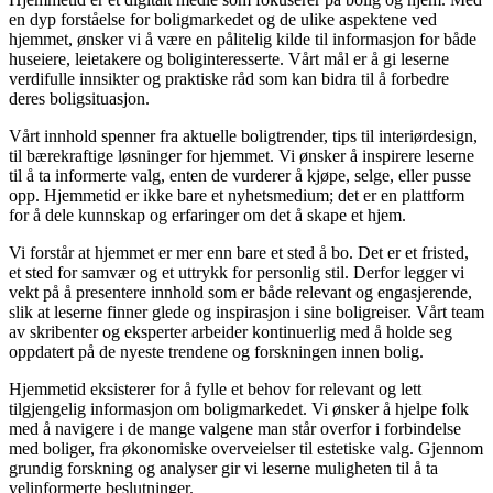
en dyp forståelse for boligmarkedet og de ulike aspektene ved
hjemmet, ønsker vi å være en pålitelig kilde til informasjon for både
huseiere, leietakere og boliginteresserte. Vårt mål er å gi leserne
verdifulle innsikter og praktiske råd som kan bidra til å forbedre
deres boligsituasjon.
Vårt innhold spenner fra aktuelle boligtrender, tips til interiørdesign,
til bærekraftige løsninger for hjemmet. Vi ønsker å inspirere leserne
til å ta informerte valg, enten de vurderer å kjøpe, selge, eller pusse
opp. Hjemmetid er ikke bare et nyhetsmedium; det er en plattform
for å dele kunnskap og erfaringer om det å skape et hjem.
Vi forstår at hjemmet er mer enn bare et sted å bo. Det er et fristed,
et sted for samvær og et uttrykk for personlig stil. Derfor legger vi
vekt på å presentere innhold som er både relevant og engasjerende,
slik at leserne finner glede og inspirasjon i sine boligreiser. Vårt team
av skribenter og eksperter arbeider kontinuerlig med å holde seg
oppdatert på de nyeste trendene og forskningen innen bolig.
Hjemmetid eksisterer for å fylle et behov for relevant og lett
tilgjengelig informasjon om boligmarkedet. Vi ønsker å hjelpe folk
med å navigere i de mange valgene man står overfor i forbindelse
med boliger, fra økonomiske overveielser til estetiske valg. Gjennom
grundig forskning og analyser gir vi leserne muligheten til å ta
velinformerte beslutninger.