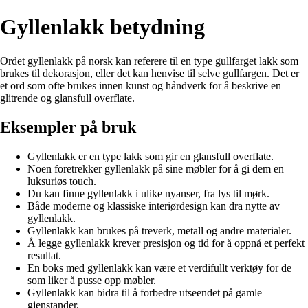
Gyllenlakk betydning
Ordet gyllenlakk på norsk kan referere til en type gullfarget lakk som
brukes til dekorasjon, eller det kan henvise til selve gullfargen. Det er
et ord som ofte brukes innen kunst og håndverk for å beskrive en
glitrende og glansfull overflate.
Eksempler på bruk
Gyllenlakk er en type lakk som gir en glansfull overflate.
Noen foretrekker gyllenlakk på sine møbler for å gi dem en
luksuriøs touch.
Du kan finne gyllenlakk i ulike nyanser, fra lys til mørk.
Både moderne og klassiske interiørdesign kan dra nytte av
gyllenlakk.
Gyllenlakk kan brukes på treverk, metall og andre materialer.
Å legge gyllenlakk krever presisjon og tid for å oppnå et perfekt
resultat.
En boks med gyllenlakk kan være et verdifullt verktøy for de
som liker å pusse opp møbler.
Gyllenlakk kan bidra til å forbedre utseendet på gamle
gjenstander.