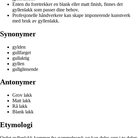
Enten du foretrekker en blank eller matt finish, finnes det
gyllenlakk som passer dine behov.
Profesjonelle håndverkere kan skape imponerende kunstverk
med bruk av gyllenlakk.
Synonymer
gylden
gullfarget
gullaktig
gyllen
gullglinsende
Antonymer
Grov lakk
Matt lakk
Rå lakk
Blank lakk
Etymologi
Ordet gyllenlakk kommer fra gammelnorsk og kan deles opp i to deler: