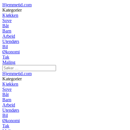
Hjemmetid.com
Kategorier
Kjøkken
Sove
Båt
Barn
Arbeid
Utendørs
Bil
Økonomi
Tak
Maling
Hjemmetid.com
Kategorier
Kjøkken
Sove
Båt
Barn
Arbeid
Utendørs
Bil
Økonomi
Tak