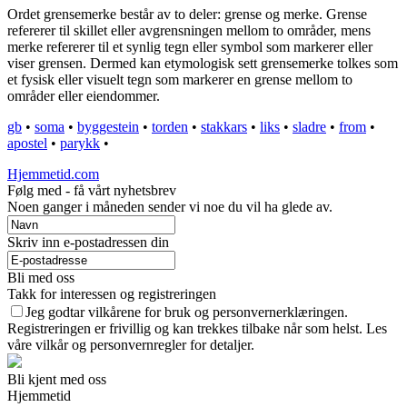
Ordet grensemerke består av to deler: grense og merke. Grense
refererer til skillet eller avgrensningen mellom to områder, mens
merke refererer til et synlig tegn eller symbol som markerer eller
viser grensen. Dermed kan etymologisk sett grensemerke tolkes som
et fysisk eller visuelt tegn som markerer en grense mellom to
områder eller eiendommer.
gb
•
soma
•
byggestein
•
torden
•
stakkars
•
liks
•
sladre
•
from
•
apostel
•
parykk
•
Hjemmetid.com
Følg med - få vårt nyhetsbrev
Noen ganger i måneden sender vi noe du vil ha glede av.
Skriv inn e-postadressen din
Bli med oss
Takk for interessen og registreringen
Jeg godtar vilkårene for bruk og personvernerklæringen.
Registreringen er frivillig og kan trekkes tilbake når som helst. Les
våre vilkår og personvernregler for detaljer.
Bli kjent med oss
Hjemmetid