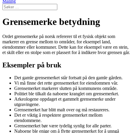
Maling
Grensemerke betydning
Ordet grensemerke på norsk refererer til et fysisk objekt som
markerer en grense mellom to områder, for eksempel land,
eiendommer eller kommuner. Dette kan for eksempel være en stein,
et skilt eller en stolpe som er plassert for å indikere hvor grensen går.
Eksempler på bruk
Det gamle grensemerket står fortsatt på den gamle gården.
Vi må finne det rette grensemerket for eiendommen vår.
Grensemerket markerer slutten på kommunens område.
Politiet ble tilkalt da naboene kranglet om grensemerket.
Arkeologene oppdaget et gammelt grensemerke under
utgravingene.
Grensemerket har blitt malt over og må restaureres.
Det er viktig å respektere grensemerket mellom
eiendommene.
Grensemerket bør være tydelig synlig for alle parter.
Naboene ble enige om å flytte grensemerket for å unngå