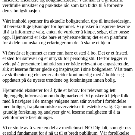
verdifulle innsikter og praktiske råd som kan bidra til å forbedre
deres boligsituasjon.
Vårt innhold spenner fra aktuelle boligtrender, tips til interiørdesign,
til bærekraftige løsninger for hjemmet. Vi ønsker å inspirere leserne
til å ta informerte valg, enten de vurderer å kjøpe, selge, eller pusse
opp. Hjemmetid er ikke bare et nyhetsmedium; det er en plattform
for å dele kunnskap og erfaringer om det å skape et hjem.
Vi forstår at hjemmet er mer enn bare et sted å bo. Det er et fristed,
et sted for samvær og et uttrykk for personlig stil. Derfor legger vi
vekt på å presentere innhold som er både relevant og engasjerende,
slik at leserne finner glede og inspirasjon i sine boligreiser. Vårt team
av skribenter og eksperter arbeider kontinuerlig med å holde seg
oppdatert på de nyeste trendene og forskningen innen bolig.
Hjemmetid eksisterer for å fylle et behov for relevant og lett
tilgjengelig informasjon om boligmarkedet. Vi ønsker å hjelpe folk
med å navigere i de mange valgene man står overfor i forbindelse
med boliger, fra økonomiske overveielser til estetiske valg. Gjennom
grundig forskning og analyser gir vi leserne muligheten til å ta
velinformerte beslutninger.
Vi er stolte av å være en del av mediehuset NO Digitalt, som gir oss
et solid fundament for å nå ut til et bredt publikum. Vår forpliktelse