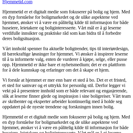
Hjemmetid.com
Hjemmetid er et digitalt medie som fokuserer på bolig og hjem. Med
en dyp forståelse for boligmarkedet og de ulike aspektene ved
hjemmet, ønsker vi å være en pålitelig kilde til informasjon for både
huseiere, leietakere og boliginteresserte. Vårt mål er å gi leserne
verdifulle innsikter og praktiske råd som kan bidra til å forbedre
deres boligsituasjon.
Vårt innhold spenner fra aktuelle boligtrender, tips til interiørdesign,
til bærekraftige løsninger for hjemmet. Vi ønsker å inspirere leserne
til å ta informerte valg, enten de vurderer å kjøpe, selge, eller pusse
opp. Hjemmetid er ikke bare et nyhetsmedium; det er en plattform
for å dele kunnskap og erfaringer om det å skape et hjem.
Vi forstår at hjemmet er mer enn bare et sted å bo. Det er et fristed,
et sted for samvær og et uttrykk for personlig stil. Derfor legger vi
vekt på å presentere innhold som er både relevant og engasjerende,
slik at leserne finner glede og inspirasjon i sine boligreiser. Vårt team
av skribenter og eksperter arbeider kontinuerlig med å holde seg
oppdatert på de nyeste trendene og forskningen innen bolig.
Hjemmetid er et digitalt medie som fokuserer på bolig og hjem. Med
en dyp forståelse for boligmarkedet og de ulike aspektene ved
hjemmet, ønsker vi å være en pålitelig kilde til informasjon for både
huseiere, leietakere og boliginteresserte. Vårt mål er å gi leserne