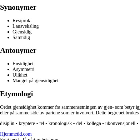
Synonymer
Resiprok
Lausveksling
Gjensidig
Samtidig
Antonymer
Ensidighet
Asymmetri
Ulikhet
Mangel på gjensidighet
Etymologi
Ordet gjensidighet kommer fra sammensetningen av gjen- som betyr igjen 
eller på samme side av partene som er involvert. Dette begrepet brukes of
disiplin
•
kryptere
•
tel
•
kronologisk
•
del
•
kollega
•
ukonvensjonell
•
Hjemmetid.com
Følg med - få vårt nyhetsbrev