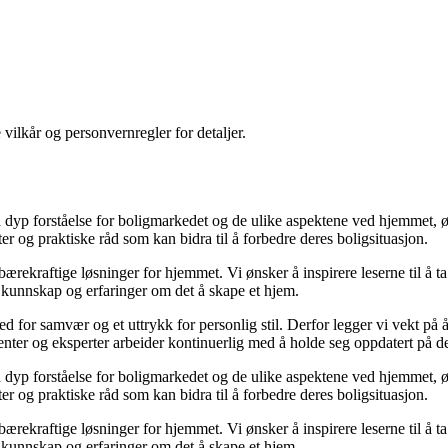
 vilkår og personvernregler for detaljer.
yp forståelse for boligmarkedet og de ulike aspektene ved hjemmet, ønsk
kter og praktiske råd som kan bidra til å forbedre deres boligsituasjon.
il bærekraftige løsninger for hjemmet. Vi ønsker å inspirere leserne til å 
 kunnskap og erfaringer om det å skape et hjem.
 sted for samvær og et uttrykk for personlig stil. Derfor legger vi vekt p
ibenter og eksperter arbeider kontinuerlig med å holde seg oppdatert på 
yp forståelse for boligmarkedet og de ulike aspektene ved hjemmet, ønsk
kter og praktiske råd som kan bidra til å forbedre deres boligsituasjon.
il bærekraftige løsninger for hjemmet. Vi ønsker å inspirere leserne til å 
 kunnskap og erfaringer om det å skape et hjem.