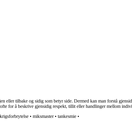
eller tilbake og sidig som betyr side. Dermed kan man forstå gjensidigh
te for å beskrive gjensidig respekt, tillit eller handlinger mellom indivi
krigsforbrytelse
•
miksmaster
•
tankesmie
•