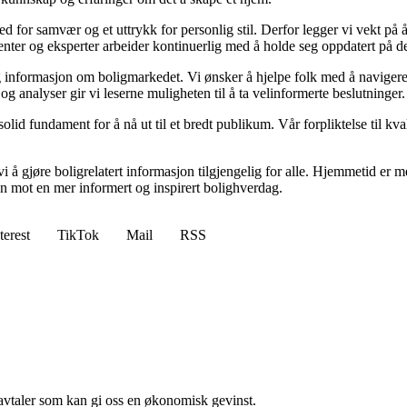
 sted for samvær og et uttrykk for personlig stil. Derfor legger vi vekt p
ibenter og eksperter arbeider kontinuerlig med å holde seg oppdatert på 
elig informasjon om boligmarkedet. Vi ønsker å hjelpe folk med å naviger
 analyser gir vi leserne muligheten til å ta velinformerte beslutninger.
id fundament for å nå ut til et bredt publikum. Vår forpliktelse til kvalit
 å gjøre boligrelatert informasjon tilgjengelig for alle. Hjemmetid er mer
sen mot en mer informert og inspirert bolighverdag.
terest
TikTok
Mail
RSS
savtaler som kan gi oss en økonomisk gevinst.