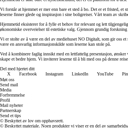
Vi forstår at hjemmet er mer enn bare et sted å bo. Det er et fristed, et
leserne finner glede og inspirasjon i sine boligreiser. Vårt team av skr
Hjemmetid eksisterer for å fylle et behov for relevant og lett tilgjeng
økonomiske overveielser til estetiske valg. Gjennom grundig forskning og
Vi er stolte av å være en del av mediehuset NO Digitalt, som gir oss et sol
være en ansvarlig informasjonskilde som leserne kan stole på.
Ved å kombinere faglig innsikt med en lettfattelig presentasjon, ønsker vi
skape et bedre hjem. Vi inviterer leserne til å bli med oss på denne rei
Del med hjertet ditt
X
Facebook
Instagram
LinkedIn
YouTube
Pin
Møt oss
Send mail
Media
Forfremmelse
Profil
Mail nyheter
Partnerskap
Send et tips
© Beskyttet av lov om opphavsrett.
© Beskyttet materiale. Noen produkter vi viser er en del av samarbeid