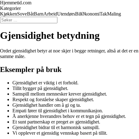
Hjemmetid.com
Kategorier
Kjøkken
Sove
Båt
Barn
Arbeid
Utendørs
Bil
Økonomi
Tak
Maling
Gjensidighet betydning
Ordet gjensidighet betyr at noe skjer i begge retninger, altså at det er 
samme måte.
Eksempler på bruk
Gjensidighet er viktig i et forhold.
Tillit bygger på gjensidighet.
Samspill mellom mennesker krever gjensidighet.
Respekt og forståelse skaper gjensidighet.
Gjensidighet handler om å gi og ta.
Empati fører til gjensidighet i kommunikasjon.
Å anerkjenne hverandres behov er et tegn på gjensidighet.
Et sunt partnerskap er preget av gjensidighet.
Gjensidighet bidrar til et harmonisk samspill.
Vi opplever et gjensidig vennskap basert på tillit.