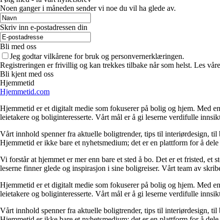
Noen ganger i måneden sender vi noe du vil ha glede av.
Skriv inn e-postadressen din
Bli med oss
Jeg godtar vilkårene for bruk og personvernerklæringen.
Registreringen er frivillig og kan trekkes tilbake når som helst. Les våre
Bli kjent med oss
Hjemmetid
Hjemmetid.com
Hjemmetid er et digitalt medie som fokuserer på bolig og hjem. Med en d
leietakere og boliginteresserte. Vårt mål er å gi leserne verdifulle innsi
Vårt innhold spenner fra aktuelle boligtrender, tips til interiørdesign, t
Hjemmetid er ikke bare et nyhetsmedium; det er en plattform for å dele
Vi forstår at hjemmet er mer enn bare et sted å bo. Det er et fristed, et
leserne finner glede og inspirasjon i sine boligreiser. Vårt team av skr
Hjemmetid er et digitalt medie som fokuserer på bolig og hjem. Med en d
leietakere og boliginteresserte. Vårt mål er å gi leserne verdifulle innsi
Vårt innhold spenner fra aktuelle boligtrender, tips til interiørdesign, t
Hjemmetid er ikke bare et nyhetsmedium; det er en plattform for å dele