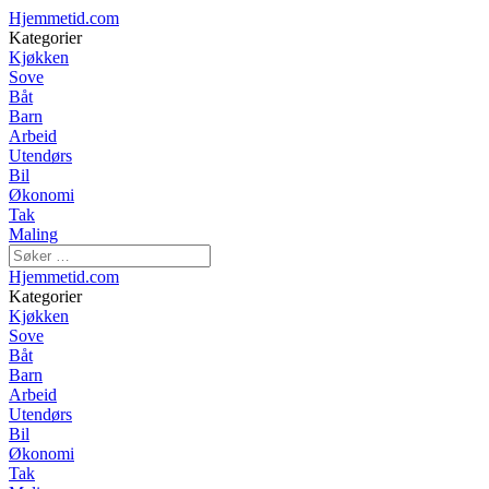
Hjemmetid.com
Kategorier
Kjøkken
Sove
Båt
Barn
Arbeid
Utendørs
Bil
Økonomi
Tak
Maling
Hjemmetid.com
Kategorier
Kjøkken
Sove
Båt
Barn
Arbeid
Utendørs
Bil
Økonomi
Tak