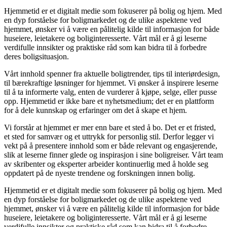
Hjemmetid er et digitalt medie som fokuserer på bolig og hjem. Med
en dyp forståelse for boligmarkedet og de ulike aspektene ved
hjemmet, ønsker vi å være en pålitelig kilde til informasjon for både
huseiere, leietakere og boliginteresserte. Vårt mål er å gi leserne
verdifulle innsikter og praktiske råd som kan bidra til å forbedre
deres boligsituasjon.
Vårt innhold spenner fra aktuelle boligtrender, tips til interiørdesign,
til bærekraftige løsninger for hjemmet. Vi ønsker å inspirere leserne
til å ta informerte valg, enten de vurderer å kjøpe, selge, eller pusse
opp. Hjemmetid er ikke bare et nyhetsmedium; det er en plattform
for å dele kunnskap og erfaringer om det å skape et hjem.
Vi forstår at hjemmet er mer enn bare et sted å bo. Det er et fristed,
et sted for samvær og et uttrykk for personlig stil. Derfor legger vi
vekt på å presentere innhold som er både relevant og engasjerende,
slik at leserne finner glede og inspirasjon i sine boligreiser. Vårt team
av skribenter og eksperter arbeider kontinuerlig med å holde seg
oppdatert på de nyeste trendene og forskningen innen bolig.
Hjemmetid er et digitalt medie som fokuserer på bolig og hjem. Med
en dyp forståelse for boligmarkedet og de ulike aspektene ved
hjemmet, ønsker vi å være en pålitelig kilde til informasjon for både
huseiere, leietakere og boliginteresserte. Vårt mål er å gi leserne
verdifulle innsikter og praktiske råd som kan bidra til å forbedre