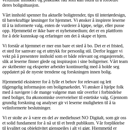
deres boligsituasjon.
Vårt innhold spenner fra aktuelle boligtrender, tips til interiørdesign,
til bærekraftige løsninger for hjemmet. Vi ønsker å inspirere leserne
til å ta informerte valg, enten de vurderer å kjøpe, selge, eller pusse
opp. Hjemmetid er ikke bare et nyhetsmedium; det er en plattform
for å dele kunnskap og erfaringer om det å skape et hjem.
Vi forstår at hjemmet er mer enn bare et sted å bo. Det er et fristed,
et sted for samvær og et uttrykk for personlig stil. Derfor legger vi
vekt på å presentere innhold som er både relevant og engasjerende,
slik at leserne finner glede og inspirasjon i sine boligreiser. Vårt team
av skribenter og eksperter arbeider kontinuerlig med å holde seg
oppdatert på de nyeste trendene og forskningen innen bolig.
Hjemmetid eksisterer for å fylle et behov for relevant og lett
tilgjengelig informasjon om boligmarkedet. Vi ønsker å hjelpe folk
med å navigere i de mange valgene man står overfor i forbindelse
med boliger, fra økonomiske overveielser til estetiske valg. Gjennom
grundig forskning og analyser gir vi leserne muligheten til å ta
velinformerte beslutninger.
Vi er stolte av å være en del av mediehuset NO Digitalt, som gir oss
et solid fundament for å nå ut til et bredt publikum. Vår forpliktelse
til kvalitet og objektivitet gjenspeiles i alt vi gjør. Hjemmetid er