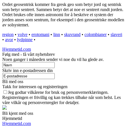
Ordet geosentrisk kommer fra gresk geo som betyr jord og sentrisk
som betyr sentrert. Sammen betyr det at noe er sentrert rundt jorden.
Ordet brukes ofte innen astronomi for å beskrive et system der
jorden anses som sentrum, for eksempel i den geosentriske modellen
av solsystemet.
region
•
volve
•
erotomani
•
linn
•
skuvrand
•
colombianer
•
slaveri
•
avor
•
lydpinne
•
Hjemmetid.com
Følg med - få vårt nyhetsbrev
Noen ganger i måneden sender vi noe du vil ha glede av.
Skriv inn e-postadressen din
Bli med oss
Takk for interessen og registreringen
Jeg godtar vilkårene for bruk og personvernerklæringen.
Registreringen er frivillig og kan trekkes tilbake når som helst. Les
våre vilkår og personvernregler for detaljer.
Bli kjent med oss
Hjemmetid
Hjemmetid.com