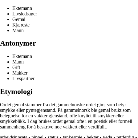
Ektemann
Livsledsager
Gemal
Kjæreste
Mann
Antonymer
Ektemann
Mann
Gift
Makker
Livspartner
Etymologi
Ordet gemal stammer fra det gammelnorske ordet gim, som betyr
smykke eller pyntegjenstand. På gammelnorsk ble gemal brukt som
betegnelse for en vakker gjenstand, ofte knyttet til smykker eller
smykkeblikk. I dag brukes ordet gemal ofte i en poetisk eller formell
sammenheng for å beskrive noe vakkert eller verdifullt.
arbeidsinnsats
•
nippel
•
status
•
tankesmie
•
hektar
•
veda
•
rettferdig
•