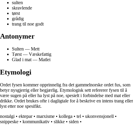
sulten
skravlende
tørst
grådig
trang til noe godt
Antonymer
Sulten — Mett
Tørst — Væskefattig
Glad i mat — Matlei
Etymologi
Ordet fysen kommer opprinnelig fra det gammelnorske ordet fus, som
betyr nysgjerrig eller begjærlig. Etymologisk sett refererer fysen til å
være sugen på eller ha lyst på noe, spesielt i forbindelse med mat eller
drikke. Ordet brukes ofte i dagligtale for å beskrive en intens trang eller
lyst etter noe spesifikt.
nostalgi
•
ektepar
•
marxisme
•
kollega
•
tel
•
ukonvensjonell
•
snippeske
•
kommunikativ
•
slikke
•
siden
•