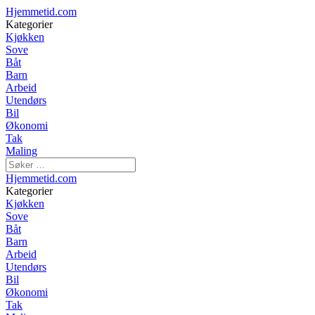
Hjemmetid.com
Kategorier
Kjøkken
Sove
Båt
Barn
Arbeid
Utendørs
Bil
Økonomi
Tak
Maling
Hjemmetid.com
Kategorier
Kjøkken
Sove
Båt
Barn
Arbeid
Utendørs
Bil
Økonomi
Tak