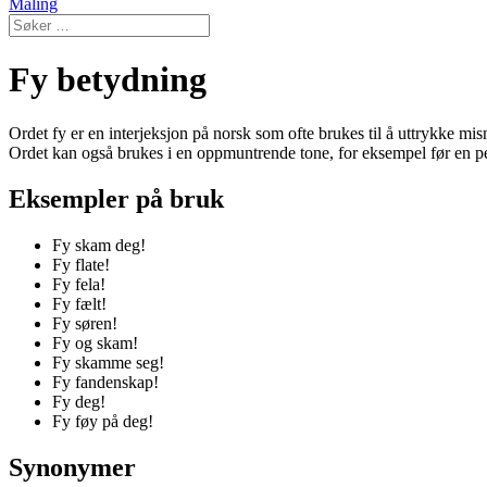
Maling
Fy betydning
Ordet fy er en interjeksjon på norsk som ofte brukes til å uttrykke mis
Ordet kan også brukes i en oppmuntrende tone, for eksempel før en per
Eksempler på bruk
Fy skam deg!
Fy flate!
Fy fela!
Fy fælt!
Fy søren!
Fy og skam!
Fy skamme seg!
Fy fandenskap!
Fy deg!
Fy føy på deg!
Synonymer