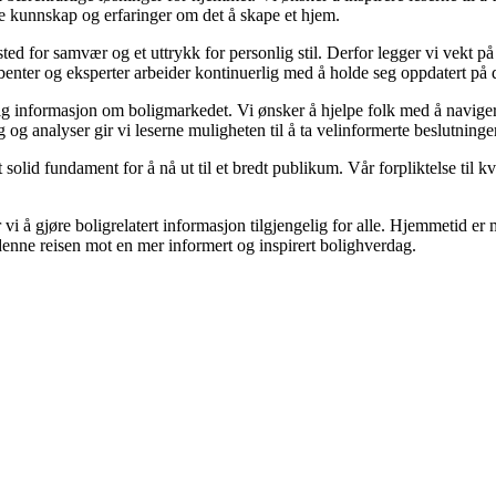
le kunnskap og erfaringer om det å skape et hjem.
t sted for samvær og et uttrykk for personlig stil. Derfor legger vi vekt 
kribenter og eksperter arbeider kontinuerlig med å holde seg oppdatert på
gelig informasjon om boligmarkedet. Vi ønsker å hjelpe folk med å navige
og analyser gir vi leserne muligheten til å ta velinformerte beslutninger
olid fundament for å nå ut til et bredt publikum. Vår forpliktelse til kval
vi å gjøre boligrelatert informasjon tilgjengelig for alle. Hjemmetid er m
 denne reisen mot en mer informert og inspirert bolighverdag.