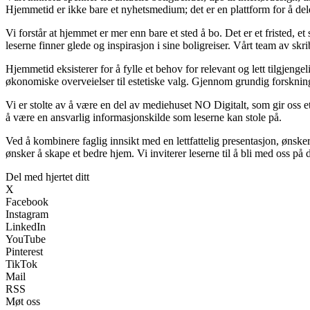
Hjemmetid er ikke bare et nyhetsmedium; det er en plattform for å de
Vi forstår at hjemmet er mer enn bare et sted å bo. Det er et fristed, e
leserne finner glede og inspirasjon i sine boligreiser. Vårt team av s
Hjemmetid eksisterer for å fylle et behov for relevant og lett tilgjen
økonomiske overveielser til estetiske valg. Gjennom grundig forskning 
Vi er stolte av å være en del av mediehuset NO Digitalt, som gir oss et s
å være en ansvarlig informasjonskilde som leserne kan stole på.
Ved å kombinere faglig innsikt med en lettfattelig presentasjon, ønsker 
ønsker å skape et bedre hjem. Vi inviterer leserne til å bli med oss på
Del med hjertet ditt
X
Facebook
Instagram
LinkedIn
YouTube
Pinterest
TikTok
Mail
RSS
Møt oss