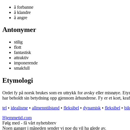
å forbanne
å klandre
å angre
Antonymer
stilig
flott
fantastisk
attraktiv
imponerende
smakfull
Etymologi
Ordet fy på norsk brukes som en uttrykk for avsky eller misnøye. Etymo
har beholdt sin betydning opp gjennom århundrene. Fy er et kort, kraft
tel
•
idealisme
•
allmenntilstand
•
fleksibel
•
dynamisk
•
fleksibel
•
bil
Hjemmetid.com
Følg med - få vårt nyhetsbrev
Noen ganger i måneden sender vi noe du vil ha glede av.