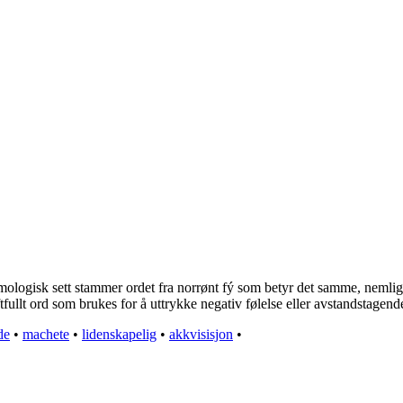
logisk sett stammer ordet fra norrønt fý som betyr det samme, nemlig avs
fullt ord som brukes for å uttrykke negativ følelse eller avstandstagend
de
•
machete
•
lidenskapelig
•
akkvisisjon
•