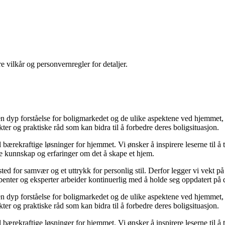
re vilkår og personvernregler for detaljer.
 dyp forståelse for boligmarkedet og de ulike aspektene ved hjemmet, øn
ikter og praktiske råd som kan bidra til å forbedre deres boligsituasjon.
til bærekraftige løsninger for hjemmet. Vi ønsker å inspirere leserne til å
le kunnskap og erfaringer om det å skape et hjem.
t sted for samvær og et uttrykk for personlig stil. Derfor legger vi vekt 
kribenter og eksperter arbeider kontinuerlig med å holde seg oppdatert på
 dyp forståelse for boligmarkedet og de ulike aspektene ved hjemmet, øn
ikter og praktiske råd som kan bidra til å forbedre deres boligsituasjon.
til bærekraftige løsninger for hjemmet. Vi ønsker å inspirere leserne til å