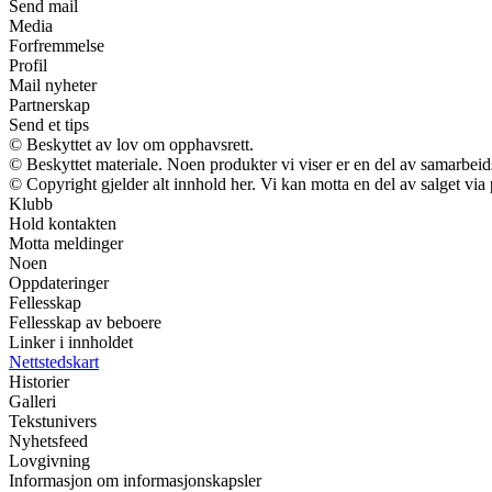
Send mail
Media
Forfremmelse
Profil
Mail nyheter
Partnerskap
Send et tips
© Beskyttet av lov om opphavsrett.
© Beskyttet materiale. Noen produkter vi viser er en del av samarbei
© Copyright gjelder alt innhold her. Vi kan motta en del av salget via p
Klubb
Hold kontakten
Motta meldinger
Noen
Oppdateringer
Fellesskap
Fellesskap av beboere
Linker i innholdet
Nettstedskart
Historier
Galleri
Tekstunivers
Nyhetsfeed
Lovgivning
Informasjon om informasjonskapsler