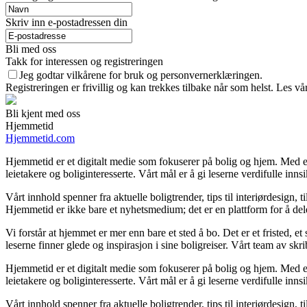
Skriv inn e-postadressen din
Bli med oss
Takk for interessen og registreringen
Jeg godtar vilkårene for bruk og personvernerklæringen.
Registreringen er frivillig og kan trekkes tilbake når som helst. Les vå
Bli kjent med oss
Hjemmetid
Hjemmetid.com
Hjemmetid er et digitalt medie som fokuserer på bolig og hjem. Med en
leietakere og boliginteresserte. Vårt mål er å gi leserne verdifulle inns
Vårt innhold spenner fra aktuelle boligtrender, tips til interiørdesign, 
Hjemmetid er ikke bare et nyhetsmedium; det er en plattform for å de
Vi forstår at hjemmet er mer enn bare et sted å bo. Det er et fristed, e
leserne finner glede og inspirasjon i sine boligreiser. Vårt team av s
Hjemmetid er et digitalt medie som fokuserer på bolig og hjem. Med en
leietakere og boliginteresserte. Vårt mål er å gi leserne verdifulle inns
Vårt innhold spenner fra aktuelle boligtrender, tips til interiørdesign, 