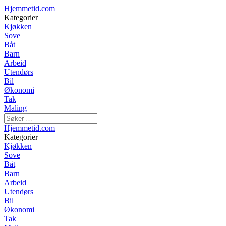
Hjemmetid.com
Kategorier
Kjøkken
Sove
Båt
Barn
Arbeid
Utendørs
Bil
Økonomi
Tak
Maling
Hjemmetid.com
Kategorier
Kjøkken
Sove
Båt
Barn
Arbeid
Utendørs
Bil
Økonomi
Tak