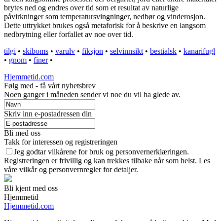
brytes ned og endres over tid som et resultat av naturlige
påvirkninger som temperatursvingninger, nedbør og vinderosjon.
Dette uttrykket brukes også metaforisk for å beskrive en langsom
nedbrytning eller forfallet av noe over tid.
tilgi
•
skiboms
•
varulv
•
fiksjon
•
selvinnsikt
•
bestialsk
•
kanarifugl
•
gnom
•
finer
•
Hjemmetid.com
Følg med - få vårt nyhetsbrev
Noen ganger i måneden sender vi noe du vil ha glede av.
Skriv inn e-postadressen din
Bli med oss
Takk for interessen og registreringen
Jeg godtar vilkårene for bruk og personvernerklæringen.
Registreringen er frivillig og kan trekkes tilbake når som helst. Les
våre vilkår og personvernregler for detaljer.
Bli kjent med oss
Hjemmetid
Hjemmetid.com