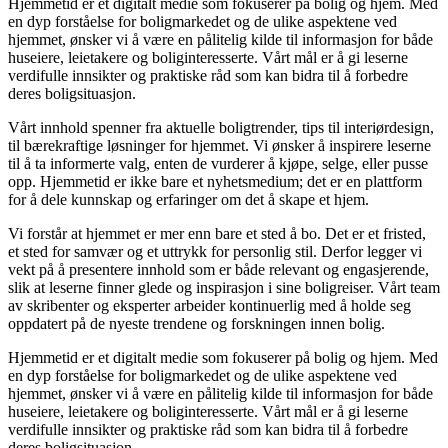
Hjemmetid er et digitalt medie som fokuserer på bolig og hjem. Med
en dyp forståelse for boligmarkedet og de ulike aspektene ved
hjemmet, ønsker vi å være en pålitelig kilde til informasjon for både
huseiere, leietakere og boliginteresserte. Vårt mål er å gi leserne
verdifulle innsikter og praktiske råd som kan bidra til å forbedre
deres boligsituasjon.
Vårt innhold spenner fra aktuelle boligtrender, tips til interiørdesign,
til bærekraftige løsninger for hjemmet. Vi ønsker å inspirere leserne
til å ta informerte valg, enten de vurderer å kjøpe, selge, eller pusse
opp. Hjemmetid er ikke bare et nyhetsmedium; det er en plattform
for å dele kunnskap og erfaringer om det å skape et hjem.
Vi forstår at hjemmet er mer enn bare et sted å bo. Det er et fristed,
et sted for samvær og et uttrykk for personlig stil. Derfor legger vi
vekt på å presentere innhold som er både relevant og engasjerende,
slik at leserne finner glede og inspirasjon i sine boligreiser. Vårt team
av skribenter og eksperter arbeider kontinuerlig med å holde seg
oppdatert på de nyeste trendene og forskningen innen bolig.
Hjemmetid er et digitalt medie som fokuserer på bolig og hjem. Med
en dyp forståelse for boligmarkedet og de ulike aspektene ved
hjemmet, ønsker vi å være en pålitelig kilde til informasjon for både
huseiere, leietakere og boliginteresserte. Vårt mål er å gi leserne
verdifulle innsikter og praktiske råd som kan bidra til å forbedre
deres boligsituasjon.