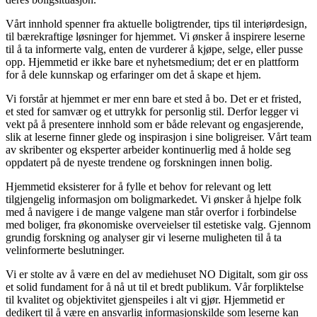
Vårt innhold spenner fra aktuelle boligtrender, tips til interiørdesign,
til bærekraftige løsninger for hjemmet. Vi ønsker å inspirere leserne
til å ta informerte valg, enten de vurderer å kjøpe, selge, eller pusse
opp. Hjemmetid er ikke bare et nyhetsmedium; det er en plattform
for å dele kunnskap og erfaringer om det å skape et hjem.
Vi forstår at hjemmet er mer enn bare et sted å bo. Det er et fristed,
et sted for samvær og et uttrykk for personlig stil. Derfor legger vi
vekt på å presentere innhold som er både relevant og engasjerende,
slik at leserne finner glede og inspirasjon i sine boligreiser. Vårt team
av skribenter og eksperter arbeider kontinuerlig med å holde seg
oppdatert på de nyeste trendene og forskningen innen bolig.
Hjemmetid eksisterer for å fylle et behov for relevant og lett
tilgjengelig informasjon om boligmarkedet. Vi ønsker å hjelpe folk
med å navigere i de mange valgene man står overfor i forbindelse
med boliger, fra økonomiske overveielser til estetiske valg. Gjennom
grundig forskning og analyser gir vi leserne muligheten til å ta
velinformerte beslutninger.
Vi er stolte av å være en del av mediehuset NO Digitalt, som gir oss
et solid fundament for å nå ut til et bredt publikum. Vår forpliktelse
til kvalitet og objektivitet gjenspeiles i alt vi gjør. Hjemmetid er
dedikert til å være en ansvarlig informasjonskilde som leserne kan