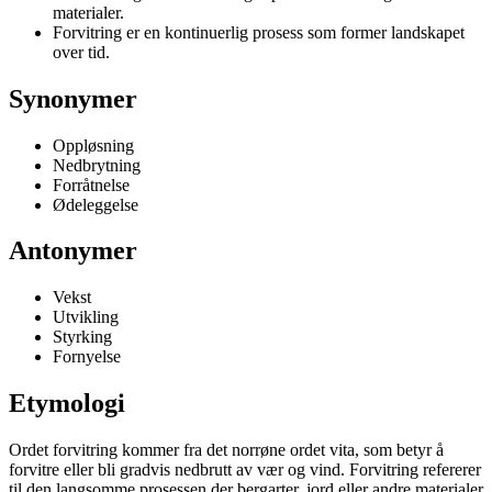
materialer.
Forvitring er en kontinuerlig prosess som former landskapet
over tid.
Synonymer
Oppløsning
Nedbrytning
Forråtnelse
Ødeleggelse
Antonymer
Vekst
Utvikling
Styrking
Fornyelse
Etymologi
Ordet forvitring kommer fra det norrøne ordet vita, som betyr å
forvitre eller bli gradvis nedbrutt av vær og vind. Forvitring refererer
til den langsomme prosessen der bergarter, jord eller andre materialer