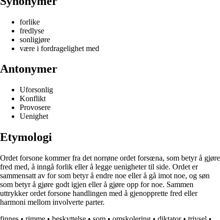
Synonymer
forlike
fredlyse
sonligjøre
være i fordragelighet med
Antonymer
Uforsonlig
Konflikt
Provosere
Uenighet
Etymologi
Ordet forsone kommer fra det norrøne ordet forsœna, som betyr å gjøre
fred med, å inngå forlik eller å legge uenigheter til side. Ordet er
sammensatt av for som betyr å endre noe eller å gå imot noe, og søn
som betyr å gjøre godt igjen eller å gjøre opp for noe. Sammen
uttrykker ordet forsone handlingen med å gjenopprette fred eller
harmoni mellom involverte parter.
finnes
•
rimme
•
beskyttelse
•
som
•
omskolering
•
diktator
•
trivsel
•