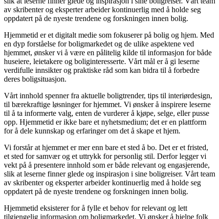
slik at leserne finner glede og inspirasjon i sine boligreiser. Vårt team
av skribenter og eksperter arbeider kontinuerlig med å holde seg
oppdatert på de nyeste trendene og forskningen innen bolig.
Hjemmetid er et digitalt medie som fokuserer på bolig og hjem. Med
en dyp forståelse for boligmarkedet og de ulike aspektene ved
hjemmet, ønsker vi å være en pålitelig kilde til informasjon for både
huseiere, leietakere og boliginteresserte. Vårt mål er å gi leserne
verdifulle innsikter og praktiske råd som kan bidra til å forbedre
deres boligsituasjon.
Vårt innhold spenner fra aktuelle boligtrender, tips til interiørdesign,
til bærekraftige løsninger for hjemmet. Vi ønsker å inspirere leserne
til å ta informerte valg, enten de vurderer å kjøpe, selge, eller pusse
opp. Hjemmetid er ikke bare et nyhetsmedium; det er en plattform
for å dele kunnskap og erfaringer om det å skape et hjem.
Vi forstår at hjemmet er mer enn bare et sted å bo. Det er et fristed,
et sted for samvær og et uttrykk for personlig stil. Derfor legger vi
vekt på å presentere innhold som er både relevant og engasjerende,
slik at leserne finner glede og inspirasjon i sine boligreiser. Vårt team
av skribenter og eksperter arbeider kontinuerlig med å holde seg
oppdatert på de nyeste trendene og forskningen innen bolig.
Hjemmetid eksisterer for å fylle et behov for relevant og lett
tilgjengelig informasjon om boligmarkedet. Vi ønsker å hjelpe folk