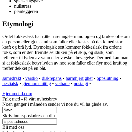
spleiselagsgave
nullstress
planleggeren
Etymologi
Ordet fokkeslask har røtter i seilingsterminologien og brukes ofte om
en person eller gjenstand som faller eller kastes på dekk med stor
kraft og brå lyd. Etymologisk sett kommer fokkeslask fra ordene
fokk, som er den fremste seilduken på et skip, og slask, som
refererer til lyden av vann eller væske i bevegelse. Dermed kan man
si at fokkeslask betyr lyden av noe som faller eller flyr med kraft og
treffer dekket på en båt.
samedrakt
•
varsko
•
diskrepans
•
barmhjertighet
•
oppslutning
•
bestialsk
•
gjennomsnittlig
•
veibane
•
nostalgi
•
Hjemmetid.com
Følg med - få vårt nyhetsbrev
Noen ganger i måneden sender vi noe du vil ha glede av.
Skriv inn e-postadressen din
Bli med oss