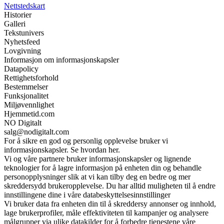
Nettstedskart
Historier
Galleri
Tekstunivers
Nyhetsfeed
Lovgivning
Informasjon om informasjonskapsler
Datapolicy
Rettighetsforhold
Bestemmelser
Funksjonalitet
Miljøvennlighet
Hjemmetid.com
NO Digitalt
salg@nodigitalt.com
For å sikre en god og personlig opplevelse bruker vi
informasjonskapsler. Se hvordan her.
Vi og våre partnere bruker informasjonskapsler og lignende
teknologier for å lagre informasjon på enheten din og behandle
personopplysninger slik at vi kan tilby deg en bedre og mer
skreddersydd brukeropplevelse. Du har alltid muligheten til å endre
innstillingene dine i våre databeskyttelsesinnstillinger
Vi bruker data fra enheten din til å skreddersy annonser og innhold,
lage brukerprofiler, måle effektiviteten til kampanjer og analysere
målgrupper via ulike datakilder for å forbedre tjenestene våre