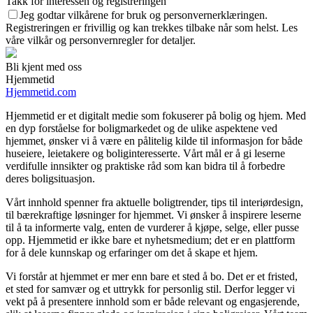
Takk for interessen og registreringen
Jeg godtar vilkårene for bruk og personvernerklæringen.
Registreringen er frivillig og kan trekkes tilbake når som helst. Les
våre vilkår og personvernregler for detaljer.
Bli kjent med oss
Hjemmetid
Hjemmetid.com
Hjemmetid er et digitalt medie som fokuserer på bolig og hjem. Med
en dyp forståelse for boligmarkedet og de ulike aspektene ved
hjemmet, ønsker vi å være en pålitelig kilde til informasjon for både
huseiere, leietakere og boliginteresserte. Vårt mål er å gi leserne
verdifulle innsikter og praktiske råd som kan bidra til å forbedre
deres boligsituasjon.
Vårt innhold spenner fra aktuelle boligtrender, tips til interiørdesign,
til bærekraftige løsninger for hjemmet. Vi ønsker å inspirere leserne
til å ta informerte valg, enten de vurderer å kjøpe, selge, eller pusse
opp. Hjemmetid er ikke bare et nyhetsmedium; det er en plattform
for å dele kunnskap og erfaringer om det å skape et hjem.
Vi forstår at hjemmet er mer enn bare et sted å bo. Det er et fristed,
et sted for samvær og et uttrykk for personlig stil. Derfor legger vi
vekt på å presentere innhold som er både relevant og engasjerende,