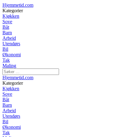
Hjemmetid.com
Kategorier
Kjøkken
Sove
Båt
Barn
Arbeid
Utendørs
Bil
Økonomi
Tak
Maling
Hjemmetid.com
Kategorier
Kjøkken
Sove
Båt
Barn
Arbeid
Utendørs
Bil
Økonomi
Tak