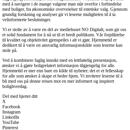
med å navigere i de mange valgene man står overfor i forbindelse
med boliger, fra økonomiske overveielser til estetiske valg. Gjennom
grundig forskning og analyser gir vi leserne muligheten til å ta
velinformerte beslutninger.
Vi er stolte av å være en del av mediehuset NO Digitalt, som gir oss
et solid fundament for å nå ut til et bredt publikum. Vår forpliktelse
til kvalitet og objektivitet gjenspeiles i alt vi gjør. Hjemmetid er
dedikert til å være en ansvarlig informasjonskilde som leserne kan
stole på.
Ved å kombinere faglig innsikt med en lettfattelig presentasjon,
ønsker vi å gjøre boligrelatert informasjon tilgjengelig for alle.
Hjemmetid er mer enn bare en kilde til nyheter; det er et fellesskap
for alle som ønsker å skape et bedre hjem. Vi inviterer leserne til å
bli med oss på denne reisen mot en mer informert og inspirert
bolighverdag.
Del med hjertet ditt
X
Facebook
Instagram
LinkedIn
YouTube
Pinterest